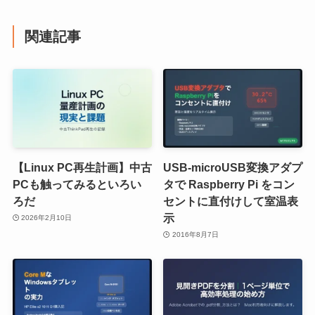
関連記事
【Linux PC再生計画】中古
USB-microUSB変換アダプ
PCも触ってみるといろい
タで Raspberry Pi をコン
ろだ
セントに直付けして室温表
示
2026年2月10日
2016年8月7日