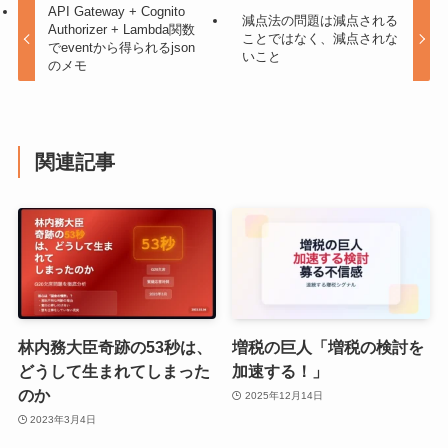
API Gateway + Cognito
減点法の問題は減点される
Authorizer + Lambda関数
ことではなく、減点されな
でeventから得られるjson
いこと
のメモ
関連記事
林内務大臣奇跡の53秒は、
増税の巨人「増税の検討を
どうして生まれてしまった
加速する！」
のか
2025年12月14日
2023年3月4日