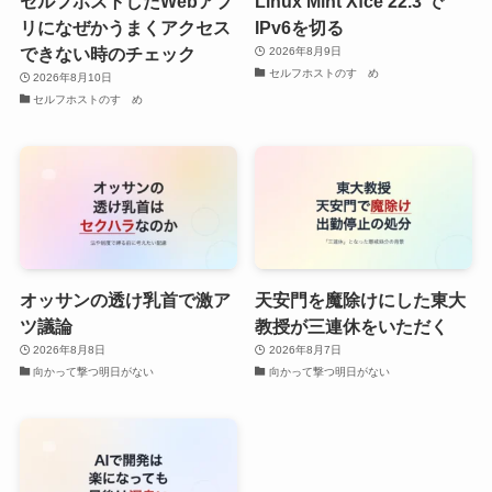
セルフホストしたWebアプ
Linux Mint Xfce 22.3 で
リになぜかうまくアクセス
IPv6を切る
できない時のチェック
2026年8月9日
セルフホストのすゝめ
2026年8月10日
セルフホストのすゝめ
オッサンの透け乳首で激ア
天安門を魔除けにした東大
ツ議論
教授が三連休をいただく
2026年8月8日
2026年8月7日
向かって撃つ明日がない
向かって撃つ明日がない