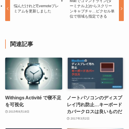
Macでコマンドライン(タ
悩んだけれどEvernoteプレ
ーミナル上)からスクリー
ミアムを更新しました
ンキャプチャ…ピクセル単
位で領域も指定できる
関連記事
Withings Activité で寝不足
ノートパソコンのディスプ
を可視化
レイ汚れ防止…キーボード
カバークロスは良いものだ
2015年8月19日
2017年3月2日