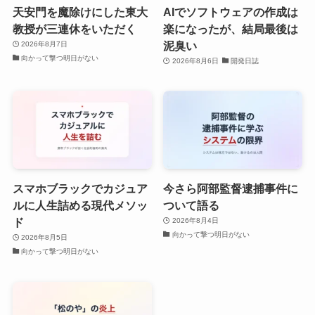
天安門を魔除けにした東大
AIでソフトウェアの作成は
教授が三連休をいただく
楽になったが、結局最後は
泥臭い
2026年8月7日
向かって撃つ明日がない
2026年8月6日
開発日誌
スマホブラックでカジュア
今さら阿部監督逮捕事件に
ルに人生詰める現代メソッ
ついて語る
ド
2026年8月4日
向かって撃つ明日がない
2026年8月5日
向かって撃つ明日がない