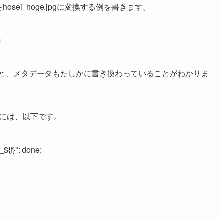
osei_hoge.jpgに変換する例を書きます。
認すると、メタデータもたしかに書き換わっていることがわかりま
るには、以下です。
i_${f}"; done;