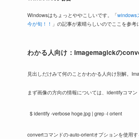
Windowsはちょっとややこしいです。「
windo
今が旬！！
」の記事が素晴らしいのでここを参考
わかる人向け：Imagemagickのconvert
見出しだけみて何のことかわかる人向け別解。Imag
まず画像の方向の情報については、identifyコ
$ identify -verbose hoge.jpg | grep -i orient
convertコマンドの-auto-orientオプションを使