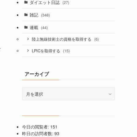
ダイエット日誌
(27)
雑記
(348)
連載
(44)
(6)
陸上無線技術士の資格を取得する
な
(15)
LPICを取得する
アーカイブ
ア
ー
カ
イ
ブ
今日の閲覧者:
151
昨日の訪問者数:
93