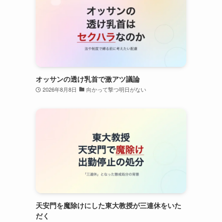
オッサンの透け乳首で激アツ議論
2026年8月8日
向かって撃つ明日がない
天安門を魔除けにした東大教授が三連休をいた
だく