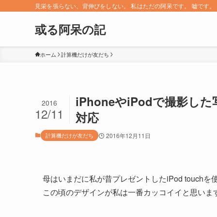
見栄を張らない、背伸びをしない。 私はただの阿呆です。 嘘です。 since 
或る阿呆の記
ホーム
計算機だけが友だち
iPhoneやiPodで撮
2016
12/11
対応
計算機だけが友だち
2016年12月11日
母はいまだに私が昔プレゼントしたiPod touc
この頃のデザインが私は一番カッコイイと思いま