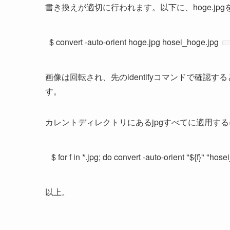
書き換えが適切に行われます。以下に、hoge.jpgをh
$ convert -auto-orient hoge.jpg hosei_hoge.jpg
画像は回転され、先のidentifyコマンドで確
す。
カレントディレクトリにあるjpgすべてに適用す
 $ for f in *.jpg; do convert -auto-orient "${f}" "hose
以上。