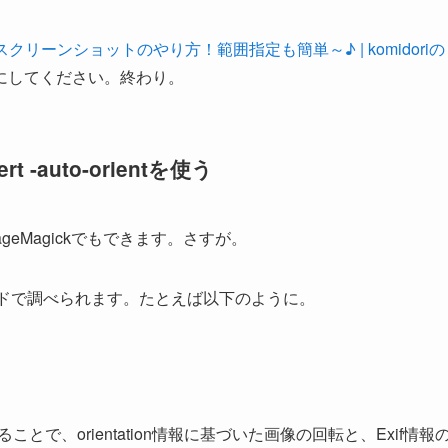
wsスクリーンショットのやり方！範囲指定も簡単～♪ | komidoriの
にしてください。終わり。
 -auto-orientを使う
eMagickでもできます。さすが。
マンドで調べられます。たとえば以下のように。
用することで、orientation情報に基づいた画像の回転と、Exif情報