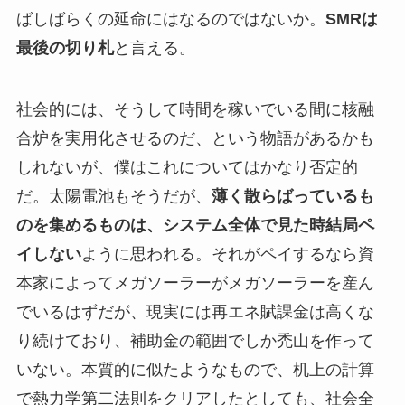
ばしばらくの延命にはなるのではないか。
SMRは
最後の切り札
と言える。
社会的には、そうして時間を稼いでいる間に核融
合炉を実用化させるのだ、という物語があるかも
しれないが、僕はこれについてはかなり否定的
だ。太陽電池もそうだが、
薄く散らばっているも
のを集めるものは、システム全体で見た時結局ペ
イしない
ように思われる。それがペイするなら資
本家によってメガソーラーがメガソーラーを産ん
でいるはずだが、現実には再エネ賦課金は高くな
り続けており、補助金の範囲でしか禿山を作って
いない。本質的に似たようなもので、机上の計算
で熱力学第二法則をクリアしたとしても、社会全