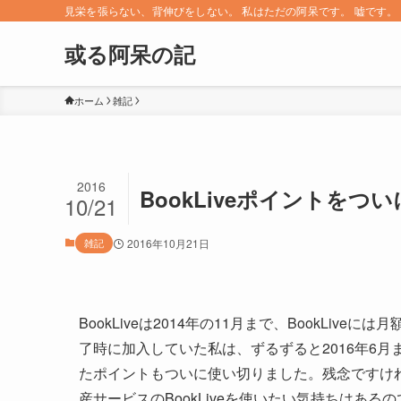
見栄を張らない、背伸びをしない。 私はただの阿呆です。 嘘です。 since 
或る阿呆の記
ホーム
雑記
2016
BookLiveポイントをつ
10/21
雑記
2016年10月21日
BookLiveは2014年の11月まで、BookLi
了時に加入していた私は、ずるずると2016年6
たポイントもついに使い切りました。残念ですけれ
産サービスのBookLiveを使いたい気持ちはある