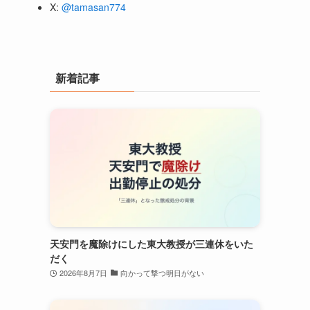
X:
@tamasan774
新着記事
天安門を魔除けにした東大教授が三連休をいた
だく
2026年8月7日
向かって撃つ明日がない