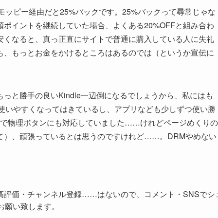
のモッピー経由だと25%バックです。25%バックって尋常じゃな
ポイントを継続していた場合、よくある20%OFFと組み合わ
安くなると、真っ正直にサイトで普通に購入している人に失礼
も、もっとお金をかけるところはあるのでは（というか宣伝に
っと勝手の良いKindle一辺倒になるでしょうから、私にはも
報も使いやすくなってはきているし、アプリなども少しずつ使い勝
プリで物理ボタンにも対応していました……けれどページめくりの
て）、頑張っているとは思うのですけれど……。DRMやめない
高評価・チャンネル登録……はないので、コメント・SNSでシ
お願い致します。