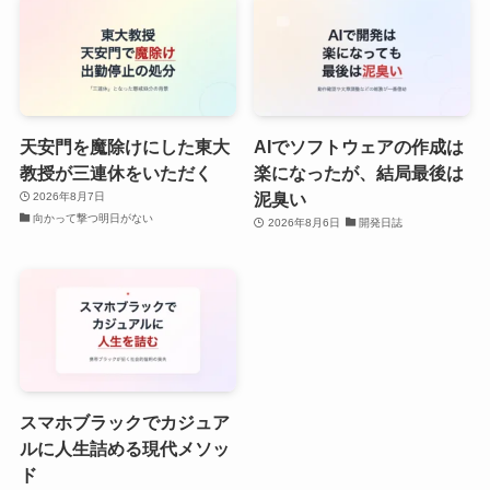
天安門を魔除けにした東大
AIでソフトウェアの作成は
教授が三連休をいただく
楽になったが、結局最後は
泥臭い
2026年8月7日
向かって撃つ明日がない
2026年8月6日
開発日誌
スマホブラックでカジュア
ルに人生詰める現代メソッ
ド