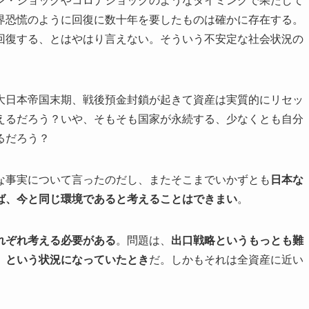
界恐慌のように回復に数十年を要したものは確かに存在する。
回復する、とはやはり言えない。そういう不安定な社会状況の
大日本帝国末期、戦後預金封鎖が起きて資産は実質的にリセッ
えるだろう？いや、そもそも国家が永続する、少なくとも自分
るだろう？
な事実について言ったのだし、またそこまでいかずとも
日本な
ば、今と同じ環境であると考えることはできまい
。
れぞれ考える必要がある
。問題は、
出口戦略というもっとも難
、という状況になっていたとき
だ。しかもそれは全資産に近い