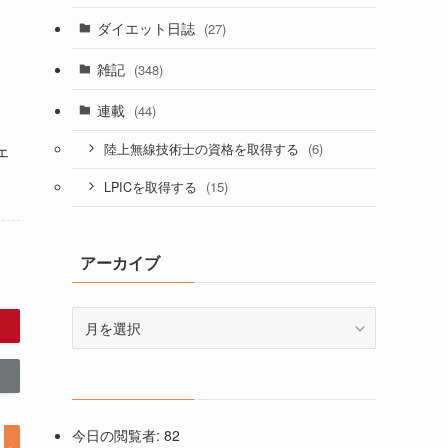
ダイエット日誌
(27)
雑記
(348)
連載
(44)
ェ
(6)
陸上無線技術士の資格を取得する
(15)
LPICを取得する
アーカイブ
ア
ー
カ
イ
ブ
今日の閲覧者:
82