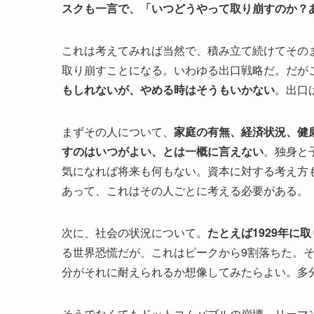
スクも一言で、「いつどうやって取り崩すのか？
これは考えてみれば当然で、積み立て続けてその
取り崩すことになる。いわゆる出口戦略だ。だが
もしれないが、やめる時はそうもいかない
。出口
まずその人について、
家庭の有無、経済状況、健
すのはいつがよい、とは一概に言えない
。独身と
気になれば将来も何もない。資本に対する考え方
あって、これはその人ごとに考える必要がある。
次に、社会の状況について。
たとえば1929年に
る世界恐慌だが、これはピークから9割落ちた。そ
分がそれに耐えられるか想像してみたらよい。多
そうでなくてもドットコムバブルの崩壊、リーマ