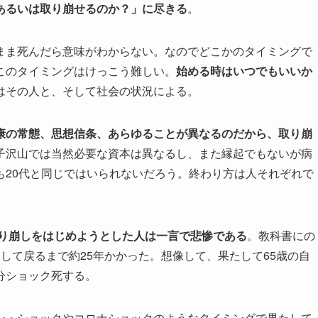
あるいは取り崩せるのか？」に尽きる
。
まま死んだら意味がわからない。なのでどこかのタイミングで
このタイミングはけっこう難しい。
始める時はいつでもいいか
はその人と、そして社会の状況による。
康の常態、思想信条、あらゆることが異なるのだから、取り崩
子沢山では当然必要な資本は異なるし、また縁起でもないが病
も20代と同じではいられないだろう。終わり方は人それぞれで
取り崩しをはじめようとした人は一言で悲惨である
。教科書にの
して戻るまで約25年かかった。想像して、果たして65歳の自
分ショック死する。
ン・ショックやコロナショックのようなタイミングで果たして