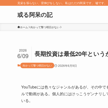
見栄を張らない、背伸びをしない。 私はただの阿呆です。 嘘です。 since 
或る阿呆の記
ホーム
向かって撃つ明日がない
2026
長期投資は最低20年という
6/09
向かって撃つ明日がない
2026年6月9日
YouTubeには色々なジャンルがあるが、その
ルで動画がある。個人的にはけっこうゲンナリし
いる。