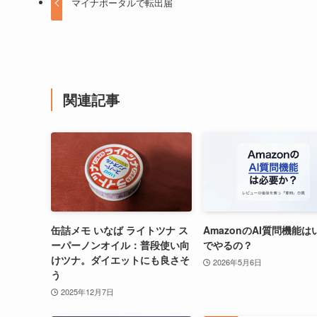
マイナポータルで転出届
関連記事
缶詰メモ いなば ライトツナ ス
AmazonのAI質問機能は
ーパーノンオイル：普段使い向
でやるの？
けツナ。ダイエットにも良さそ
2026年5月6日
う
2025年12月7日