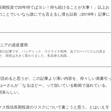
長期投資で20年待てばヨシ！持ち続けることが大事！」以上お
ことでいいなら誰にでも言えるし僕も以前（2019年）記事に
ジニアの資産運用
記事は6年前の記事です。パンデミック、ウクライナ戦争、反グローバリズムの高ま
、現状は大きく変わりました。私自身も知識...
で読めると思うが、この記事より薄い内容を、仰々しい肩書引
おねーさんが「なるほどー」って頷いている動画で溢れている。
阿呆らしい。
クス投信長期投資のリスクについて書こうと思う。とはいえ
リ