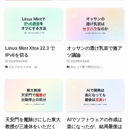
Linux Mint Xfce 22.3 で
オッサンの透け乳首で激ア
IPv6を切る
ツ議論
2026年8月9日
2026年8月8日
セルフホストのすゝめ
向かって撃つ明日がない
天安門を魔除けにした東大
AIでソフトウェアの作成は
教授が三連休をいただく
楽になったが、結局最後は