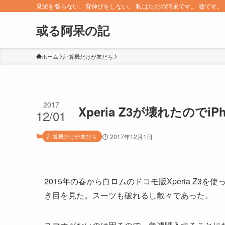
見栄を張らない、背伸びをしない。 私はただの阿呆です。 嘘です。 since 
或る阿呆の記
ホーム
計算機だけが友だち
2017
Xperia Z3が壊れたのでiP
12/01
計算機だけが友だち
2017年12月1日
2015年の春から白ロムのドコモ版Xperia Z
き目を見た。スーツも破れるし散々であった。