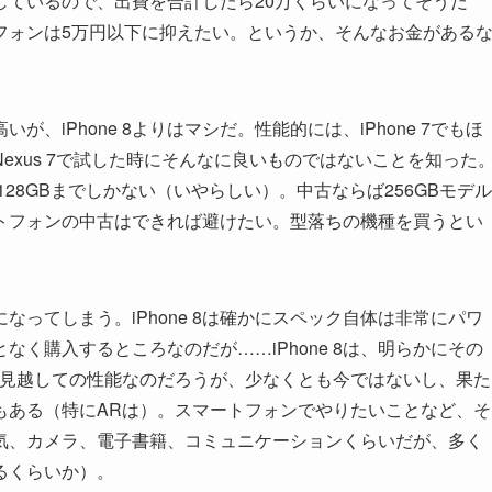
しているので、出費を合計したら20万くらいになってそうだ
フォンは5万円以下に抑えたい。というか、そんなお金がある
いが、iPhone 8よりはマシだ。性能的には、iPhone 7でもほ
exus 7で試した時にそんなに良いものではないことを知った
reでは128GBまでしかない（いやらしい）。中古ならば256GBモデル
トフォンの中古はできれば避けたい。型落ちの機種を買うとい
になってしまう。iPhone 8は確かにスペック自体は非常にパワ
く購入するところなのだが……iPhone 8は、明らかにその
を見越しての性能なのだろうが、少なくとも今ではないし、果た
もある（特にARは）。スマートフォンでやりたいことなど、そ
気、カメラ、電子書籍、コミュニケーションくらいだが、多く
るくらいか）。