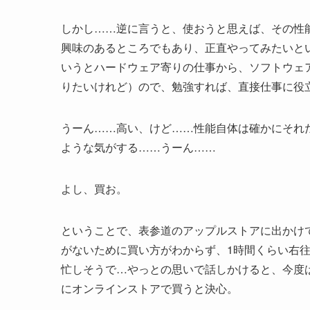
しかし……逆に言うと、使おうと思えば、その性
興味のあるところでもあり、正直やってみたいと
いうとハードウェア寄りの仕事から、ソフトウェ
りたいけれど）ので、勉強すれば、直接仕事に役
うーん……高い、けど……性能自体は確かにそれ
ような気がする……うーん……
よし、買お。
ということで、表参道のアップルストアに出かけて、iP
がないために買い方がわからず、1時間くらい右往左
忙しそうで…やっとの思いで話しかけると、今度
にオンラインストアで買うと決心。