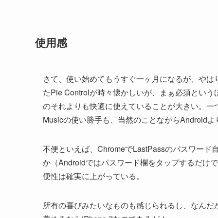
使用感
さて、使い始めてもうすぐ一ヶ月になるが、やはり最新
たPie Controlが時々懐かしいが、まぁ必須と
のそれよりも快適に使えていることが大きい。一つ
Musicの使い勝手も、当然のことながらAndroid
不便といえば、ChromeでLastPassのパス
か（Androidではパスワード欄をタップするだ
便性は確実に上がっている。
所有の喜びみたいなものも感じられるし、なんだ