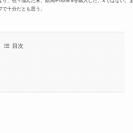
、色々悩んだ末、結局iPhone 8を購入した。Xではない。
 7で十分だとも思う。
目次