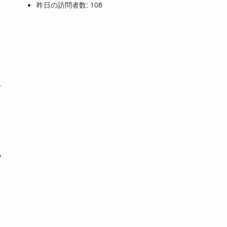
昨日の訪問者数:
108
え
い