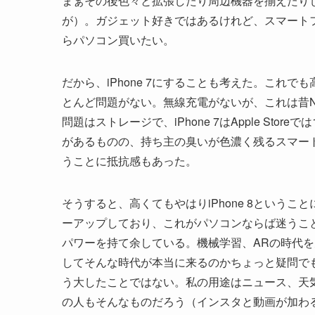
まぁその後色々と拡張したり周辺機器を揃えたり
が）。ガジェット好きではあるけれど、スマート
らパソコン買いたい。
だから、iPhone 7にすることも考えた。これでも高
とんど問題がない。無線充電がないが、これは昔N
問題はストレージで、iPhone 7はApple Sto
があるものの、持ち主の臭いが色濃く残るスマー
うことに抵抗感もあった。
そうすると、高くてもやはりiPhone 8ということ
ーアップしており、これがパソコンならば迷うことな
パワーを持て余している。機械学習、ARの時代
してそんな時代が本当に来るのかちょっと疑問で
う大したことではない。私の用途はニュース、天
の人もそんなものだろう（インスタと動画が加わ