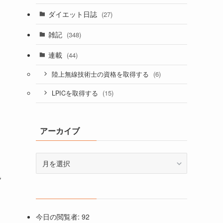
ダイエット日誌
(27)
雑記
(348)
連載
(44)
(6)
陸上無線技術士の資格を取得する
(15)
LPICを取得する
アーカイブ
ア
ー
皆
カ
イ
ブ
今日の閲覧者:
92