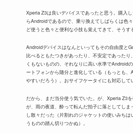
Xperia Z3は良いデバイスであったと思う。購入し
らAndroidであるので、乗り換えてしばらくは色々
ど使うと色々と便利な小技も覚えてきて、そうする
Androidデバイスはなんといってもその自由度と
比べるともたつきがあったり、不安定であったり、電池
くもないものの、それなりに高い水準でAndroidの
ートフォンから随分と進化している（もっとも、And
やすいだろう）。おサイフケータイにも対応してい
だから、まだ当分使う気でいた。が、Xperia 
が、雨の夜道、酔って転んだ拍子に落としてしま
し散々だった（片割れのジャケットの使いみちは
うものの踏ん切りつかぬ）。