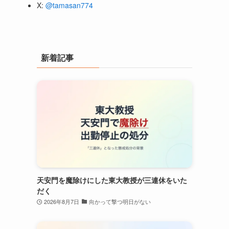
ま
X:
@tamasan774
新着記事
天安門を魔除けにした東大教授が三連休をいた
だく
2026年8月7日
向かって撃つ明日がない