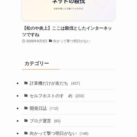
な
【松のや炎上】ここは殺伐としたインターネッ
ツですね
2026年8月3日
向かって撃つ明日がない
。
カテゴリー
計算機だけが友だち
(437)
セルフホストのすゝめ
(203)
開発日誌
(112)
ブログ運営
(83)
向かって撃つ明日がない
(146)