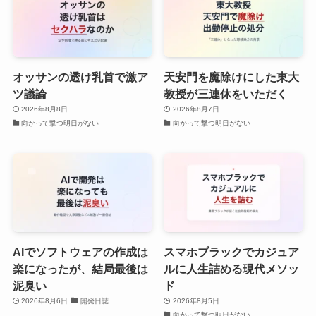
オッサンの透け乳首で激ア
天安門を魔除けにした東大
ツ議論
教授が三連休をいただく
2026年8月8日
2026年8月7日
向かって撃つ明日がない
向かって撃つ明日がない
AIでソフトウェアの作成は
スマホブラックでカジュア
楽になったが、結局最後は
ルに人生詰める現代メソッ
泥臭い
ド
2026年8月6日
開発日誌
2026年8月5日
向かって撃つ明日がない