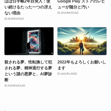
ほぼ日手帳2年目突入：使
Google Play ストアのレビ
い続けるたった一つの冴え
ューが随分と汚い
ない理由
2015年8月24日
2025年4月3日
殺される夢、性転換して犯
2022年もよろしくお願いし
される夢、精神退行する夢
ます
という謎の悪夢と、AI夢診
2022年1月8日
断
2025年6月14日