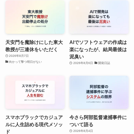
天安門を魔除けにした東大
AIでソフトウェアの作成は
教授が三連休をいただく
楽になったが、結局最後は
泥臭い
2026年8月7日
向かって撃つ明日がない
2026年8月6日
開発日誌
スマホブラックでカジュア
今さら阿部監督逮捕事件に
ルに人生詰める現代メソッ
ついて語る
ド
2026年8月4日