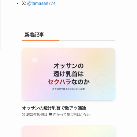
X:
@tamasan774
新着記事
オッサンの透け乳首で激アツ議論
2026年8月8日
向かって撃つ明日がない