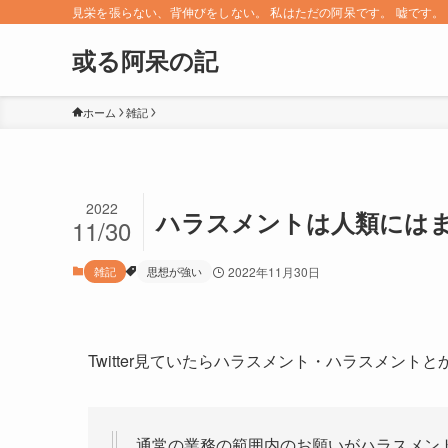
見栄を張らない、背伸びをしない。 私はただの阿呆です。 嘘です。 since 
或る阿呆の記
ホーム
雑記
2022
ハラスメントは人類には
11/30
雑記
思想が強い
2022年11月30日
Twitter見ていたらハラスメント・ハラスメン
通常の業務の範囲内のお願いがハラスメン