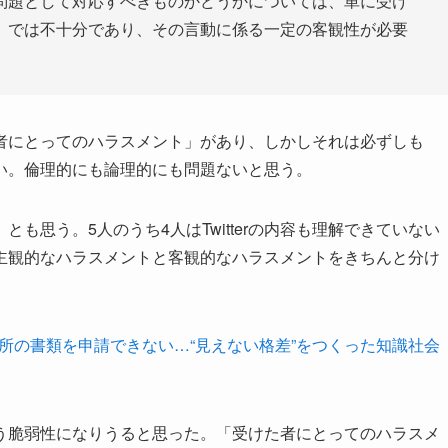
問題として対応すべきものかどうかについては、単に受け
）では不十分であり、その言動に係る一定の客観性が必要
者にとってのハラスメント」があり、しかしそれは必ずしも
い。倫理的にも論理的にも問題ないと思う。
も思う。5人のうち4人はTwitterの内容も理解できていない
主観的なハラスメントと客観的なハラスメントをきちんと分け
役所の書類を申請できない…“見えない格差”をつくった知識社会
う脆弱性になりうると思った。「受けた者にとってのハラスメ