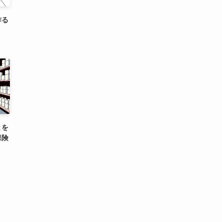
作る
とを
保険