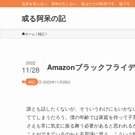
見栄を張らない、背伸びをしない。 私はただの阿呆です。 嘘です。 since 
或る阿呆の記
ホーム
雑記
2022
Amazonブラックフライ
11/28
雑記
2022年11月28日
誰とも話したくないが、そういうわけにもいかな
ててしまうだろう。僕の年齢では家庭を持って子
さえも常に気丈に振る舞う必要があると思われる
ことができているのかと不思議に思う。こういう