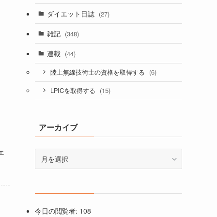
ダイエット日誌
(27)
雑記
(348)
連載
(44)
(6)
陸上無線技術士の資格を取得する
(15)
LPICを取得する
アーカイブ
ェ
ア
ー
カ
イ
ブ
今日の閲覧者:
108