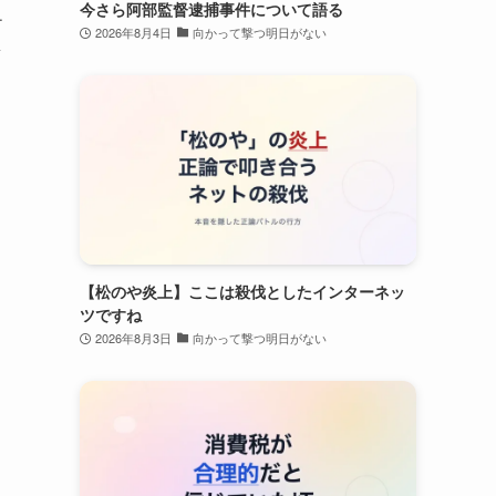
今さら阿部監督逮捕事件について語る
チ
2026年8月4日
向かって撃つ明日がない
ラ
【松のや炎上】ここは殺伐としたインターネッ
ツですね
2026年8月3日
向かって撃つ明日がない