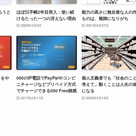
ろうと
ほぼ日手帳2年目突入：使い続
能力の高さに無自覚な人の
けるたった一つの冴えない理由
ものは、複雑になりがち
2025年4月3日
2021年6月27日
トをや
050のIP電話でPayPalやコンビ
個人主義者でも「社会のこ
ニチャージなどプリペイド方式
考えて」動くことは人生の
でチャージできる050 Free雑感
になる
2017年2月11日
2020年3月14日