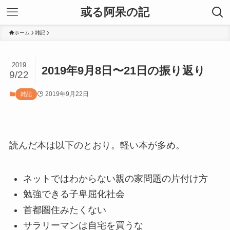
或る阿呆の記
ホーム
雑記
2019
2019年9月8日〜21日の振り返り
9/22
2019年9月22日
雑記
読んだ本は以下のとおり。軽い本が多め。
ネットではわからない親の家問題の片付け方
勉強できる子卑屈化社会
首都圏住みたくない
サラリーマンは自宅を買うな