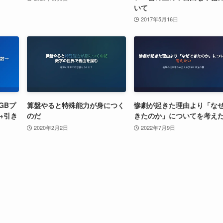
いて
2017年5月16日
1GBプ
算盤やると特殊能力が身につく
惨劇が起きた理由より「な
→引き
のだ
きたのか」についてを考え
2020年2月2日
2022年7月9日