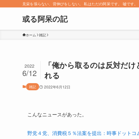
見栄を張らない、背伸びをしない。 私はただの阿呆です。 嘘です。 since 
或る阿呆の記
ホーム
雑記
「俺から取るのは反対だけ
2022
6/12
れる
雑記
2022年6月12日
こんなニュースがあった。
野党４党、消費税５％法案を提出：時事ドットコ