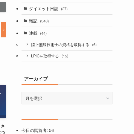
ダイエット日誌
(27)
雑記
(348)
連載
(44)
(6)
陸上無線技術士の資格を取得する
(15)
LPICを取得する
アーカイブ
ア
ー
カ
イ
ブ
くさ
今日の閲覧者:
56
につ