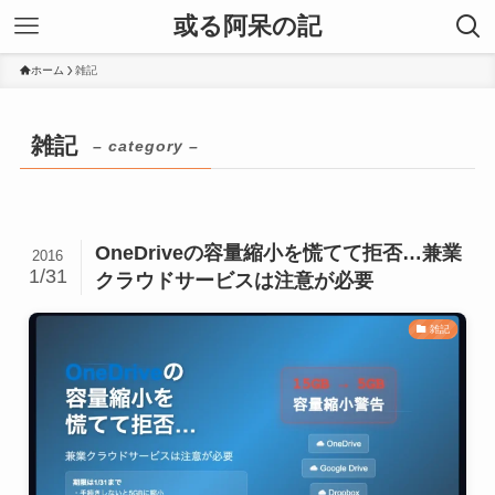
或る阿呆の記
ホーム
雑記
雑記
– category –
OneDriveの容量縮小を慌てて拒否…兼業
2016
1/31
クラウドサービスは注意が必要
雑記