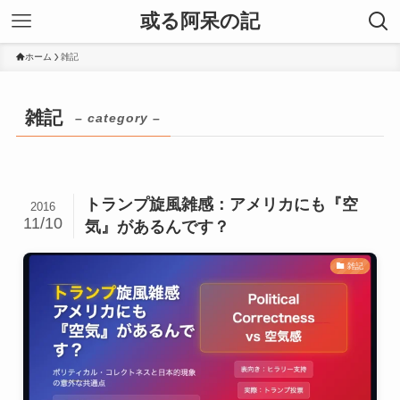
或る阿呆の記
ホーム
雑記
雑記
– category –
トランプ旋風雑感：アメリカにも『空
2016
11/10
気』があるんです？
雑記