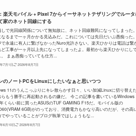
：楽天モバイル + Pixel 7からイーサネットテザリングでルータ
て家のネット回線にする
越しで光回線関係について無知故に、ネット回線難民になってしまった
になるまで一ヶ月かかる見込みだ。これについては先日だいぶ愚痴った
声で永遠に有人に繋げなかったNuro光許さない。楽天ひかりは電話は繋
れど工事が一ヶ月以上先になってしまったよ。最初から楽天ひかりにし
。 まぁ愚痴っていても仕方...
6年7月1日
2026年8月7日
ンのノートPCをLinuxにしたいなぁと思いつつ
dows 11のうんこっぷりにキレ散らかす日々、いい加減Linuxに切り替え
らもう勝手に再起動されるの嫌だ。 今この記事を書いているWindows 
年くらい前に買ったASUSのTUF GAMING F15だ。モバイル版の
3060(VRAM 6GB)がのっており、消費電力もかなり高いのだが、その高
力でやっていることがブログ執筆ではしょうもな...
6年6月10日
2026年8月7日