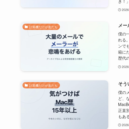
き！」
202
メー
計算機だけが友だち
僕の
れる
ンで
箱に
歴代の
202
そう
計算機だけが友だち
僕のメ
ど、
Mac
正直
もある
202