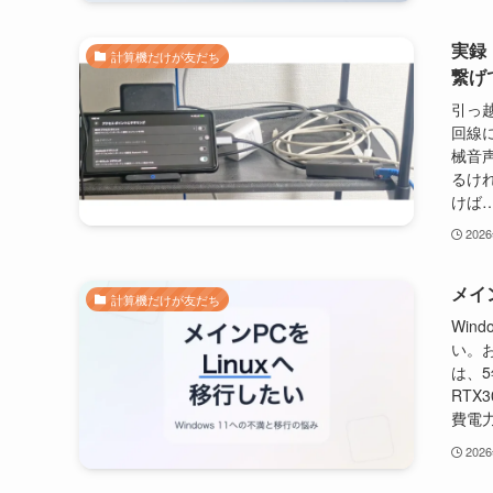
実録
計算機だけが友だち
繋げ
引っ
回線
械音
るけ
けば…
202
メイ
計算機だけが友だち
Win
い。お
は、5
RTX
費電
202