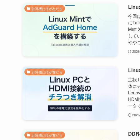
Linu
計算機だけが友だち
今回は
にTa
Mint 
してい
ややこ
202
Li
計算機だけが友だち
症状 
体に
Lenov
HDM
ータで
202
DD
計算機だけが友だち