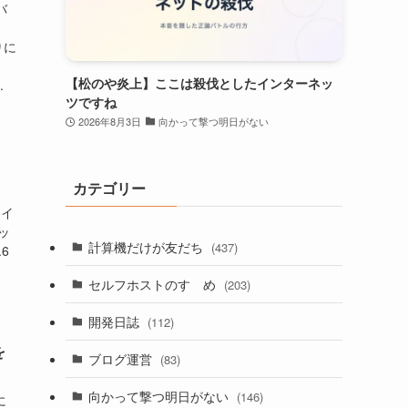
バ
。
りに
【松のや炎上】ここは殺伐としたインターネッ
.
ツですね
2026年8月3日
向かって撃つ明日がない
カテゴリー
3イ
チッ
計算機だけが友だち
(437)
6
セルフホストのすゝめ
(203)
開発日誌
(112)
を
ブログ運営
(83)
向かって撃つ明日がない
(146)
に