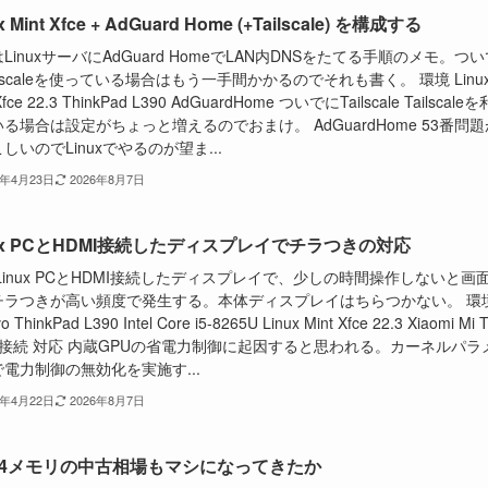
x Mint Xfce + AdGuard Home (+Tailscale) を構成する
LinuxサーバにAdGuard HomeでLAN内DNSをたてる手順のメモ。つい
ilscaleを使っている場合はもう一手間かかるのでそれも書く。 環境 Linu
Xfce 22.3 ThinkPad L390 AdGuardHome ついでにTailscale Tailscale
る場合は設定がちょっと増えるのでおまけ。 AdGuardHome 53番問題
しいのでLinuxでやるのが望ま...
6年4月23日
2026年8月7日
nux PCとHDMI接続したディスプレイでチラつきの対応
Linux PCとHDMI接続したディスプレイで、少しの時間操作しないと画
チラつきが高い頻度で発生する。本体ディスプレイはちらつかない。 環
o ThinkPad L390 Intel Core i5-8265U Linux Mint Xfce 22.3 Xiaomi Mi 
I接続 対応 内蔵GPUの省電力制御に起因すると思われる。カーネルパラ
電力制御の無効化を実施す...
6年4月22日
2026年8月7日
R4メモリの中古相場もマシになってきたか