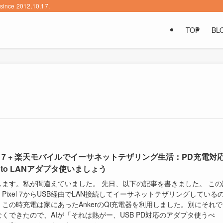
2012.10.17.
TOP
BL
xel 7 + 楽天モバイルでイーサネットテザリング生活：PD充電対
 to LANアダプタ使いましょう
します。私が間違えていました。 先日、以下の記事を書きました。 この
Pixel 7からUSB経由でLAN接続してイーサネットテザリングしている
この時充電は家にあったAnkerのQi充電器を利用しました。別にそれで
くできたので、AIが「それは熱がー、USB PD対応のアダプタ使うべ