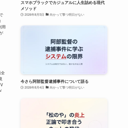
スマホブラックでカジュアルに人生詰める現代
メソッド
で
2026年8月5日
向かって撃つ明日がない
x
を利用
が
面全
境
今さら阿部監督逮捕事件について語る
TV
2026年8月4日
向かって撃つ明日がない
メ