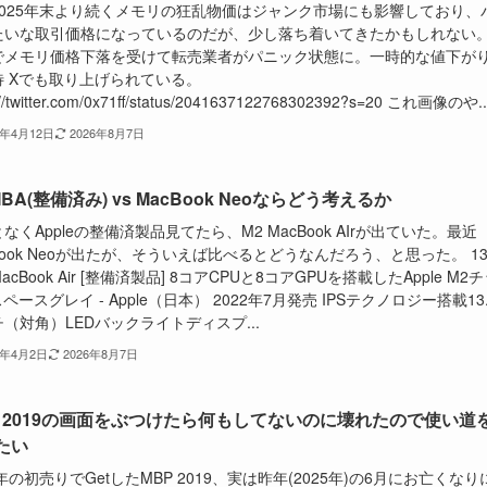
2025年末より続くメモリの狂乱物価はジャンク市場にも影響しており、
たいな取引価格になっているのだが、少し落ち着いてきたかもしれない
でメモリ価格下落を受けて転売業者がパニック状態に。一時的な値下が
待 Xでも取り上げられている。
://twitter.com/0x71ff/status/2041637122768302392?s=20 これ画像のや..
6年4月12日
2026年8月7日
MBA(整備済み) vs MacBook Neoならどう考えるか
なくAppleの整備済製品見てたら、M2 MacBook AIrが出ていた。最近
Book Neoが出たが、そういえば比べるとどうなんだろう、と思った。 1
acBook Air [整備済製品] 8コアCPUと8コアGPUを搭載したApple M2
 スペースグレイ - Apple（日本） 2022年7月発売 IPSテクノロジー搭載13.
（対角）LEDバックライトディスプ...
6年4月2日
2026年8月7日
P 2019の画面をぶつけたら何もしてないのに壊れたので使い道
たい
0年の初売りでGetしたMBP 2019、実は昨年(2025年)の6月にお亡くなり