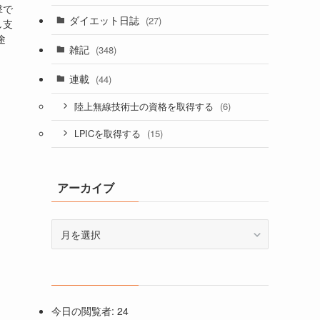
撃で
ダイエット日誌
(27)
し支
途
雑記
(348)
連載
(44)
(6)
陸上無線技術士の資格を取得する
(15)
LPICを取得する
アーカイブ
ア
ー
カ
イ
ブ
今日の閲覧者:
24