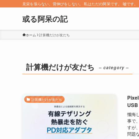
見栄を張らない、背伸びをしない。 私はただの阿呆です。 嘘です。 since 
或る阿呆の記
ホーム
計算機だけが友だち
計算機だけが友だち
– category –
Pi
計算機だけが友だち
USB
懺悔
事で、
すが、
問題な