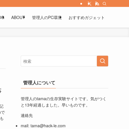
OG
ABOUT
管理人のPC環境
おすすめガジェット
管理人について
応
管理人のtamaの生存実験サイトです。気がつく
と13年経過しました。早いものです。
記
ので
連絡先
も
mail:
tama@hack-le.com