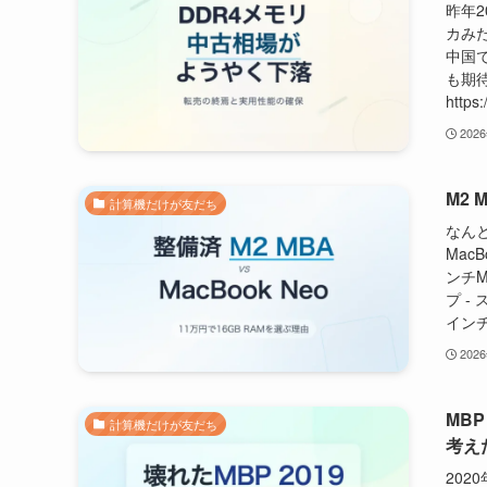
昨年
カみ
中国
も期
https
202
M2 
計算機だけが友だち
なんと
Mac
ンチM
プ -
インチ
202
MB
計算機だけが友だち
考え
202