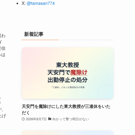
X:
@tamasan774
新着記事
思わ
イ
受信
ルは
れ
が
天安門を魔除けにした東大教授が三連休をいた
が、
だく
上げ
2026年8月7日
向かって撃つ明日がない