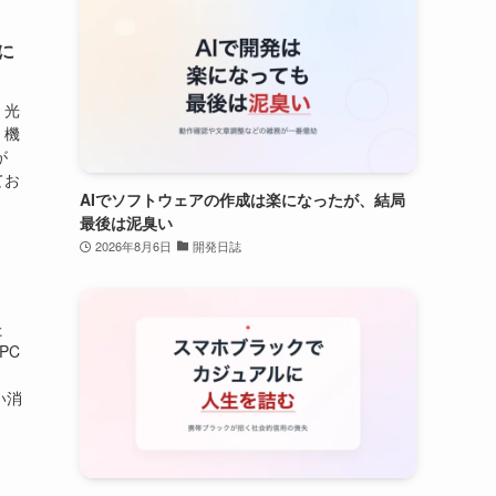
に
。光
。機
が
てお
AIでソフトウェアの作成は楽になったが、結局
最後は泥臭い
2026年8月6日
開発日誌
た
PC
い消