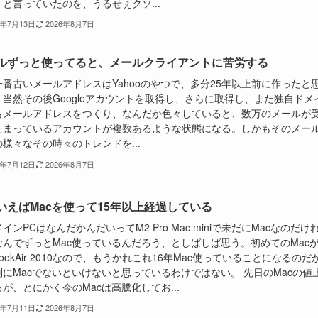
と言っていたのを、うるせぇクソ...
6年7月13日
2026年8月7日
ルずっと使ってると、メールクライアントに苦労する
一番古いメールアドレスはYahooのやつで、多分25年以上前に作ったと
。当然その後Googleアカウントを取得し、さらに取得し、また独自ドメ
もメールアドレスをつくり、なんだか色々していると、数万のメールが
たまっているアカウントが複数あるような状態になる。しかもそのメー
様々なその時々のトレンドを...
6年7月12日
2026年8月7日
いえばMacを使って15年以上経過している
インPCはなんだかんだいってM2 Pro Mac miniで未だにMacなのだけ
なんでずっとMac使っているんだろう、としばしば思う。初めてのMac
BookAir 2010なので、もうかれこれ16年Mac使っていることになるのだ
別にMacでないといけないと思っているわけではない。 先日のMacの値
が、とにかく今のMacは高騰化してお...
6年7月11日
2026年8月7日