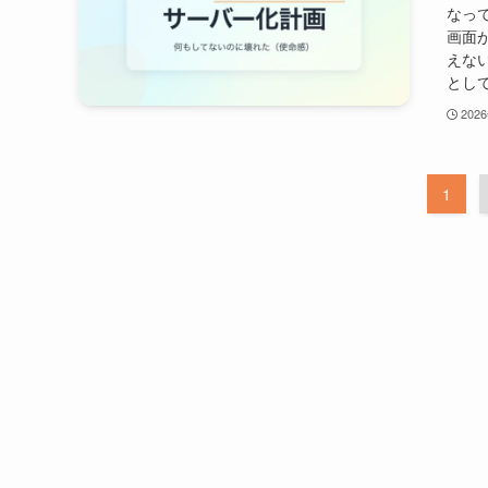
なっ
画面
えな
として
202
1