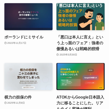
ポーランドにミサイル
「悪口は本人に言え」とい
う上っ面のフェア：強者の
2022年11月17日
傲慢あるいは戦略的狡猾
2025年3月30日
棋力の担保の件
ATOKからGoogle日本語入
力に移ることにした。リア
2025年11月9日
ルタイム変換が便利