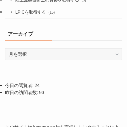
陸上無線技術士の資格を取得する
(6)
LPICを取得する
(15)
アーカイブ
ア
ー
カ
イ
ブ
今日の閲覧者:
24
昨日の訪問者数:
93
このサイトはAmazon.co.jpを宣伝しリンクすることによ