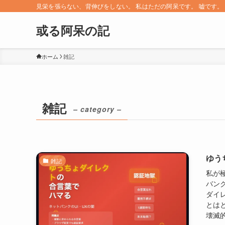
見栄を張らない、背伸びをしない。 私はただの阿呆です。 嘘です。 since 
或る阿呆の記
ホーム
雑記
雑記
– category –
ゆう
雑記
私が
バン
ダイ
とは
壊滅的