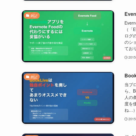
Eve
雑記
Eve
（「E
ログ
のシ
ており
201
Bo
雑記
当ブ
ら、B
人の条
度を
ね…）
201