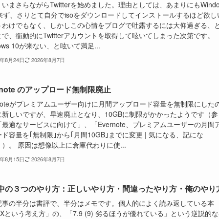
いまさらながらTwitterを始めました。理由としては、あまりにもWindo
が来ず、さりとて自分でisoをダウンロードしてインストールするほど欲し
うわけでもなく、しかしこの心情をブログで吐露するには大仰過ぎる、
で、衝動的にTwitterアカウントを取得して呟いてしまった次第です。
dows 10が来ない、と呟いて満足...
5年8月24日
2026年8月7日
rnote のアップロード無制限廃止
rnoteがプレミアムユーザー向けに月間アップロード容量を無制限にした
に新しいですが、早速廃止となり、10GBに制限がかかったようです（参
最適なサービスに向けて」、「Evernote、プレミアムユーザーの月間
ド容量を｢無制限｣から｢月間10GB｣までに変更 | 気になる、記にな
）。 原因は想像以上に倉庫代わりに使...
5年8月15日
2026年8月7日
中の３つのやり方：正しいやり方・間違ったやり方・俺のやり
記事の半分は書評で、半分はメモです。個人的によく読み返している本
IXという考え方」の、「7.9 (9) 劣るほうが優れている」という逆説的