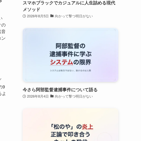
や
スマホブラックでカジュアルに人生詰める現代
メソッド
2026年8月5日
向かって撃つ明日がない
い
クの
然音
ホン
グ
の9
今さら阿部監督逮捕事件について語る
るよ
2026年8月4日
向かって撃つ明日がない