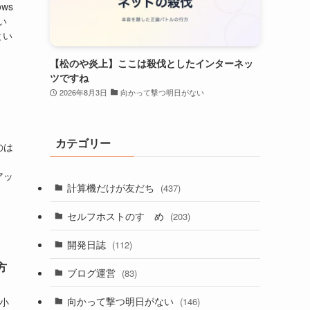
ws
い
とい
【松のや炎上】ここは殺伐としたインターネッ
ツですね
2026年8月3日
向かって撃つ明日がない
カテゴリー
のは
アッ
計算機だけが友だち
(437)
セルフホストのすゝめ
(203)
開発日誌
(112)
方
ブログ運営
(83)
向かって撃つ明日がない
(146)
な小