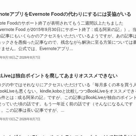
rnoteアプリをEvernote Foodの代わりにするには妥協がいる
rnote Foodのサポート終了が表明されてもう二週間以上たちました
vernote Food が2015年9月30日にサポート終了 : 或る阿呆の記」）。
の記事にもいくらかのアクセスをいただいているようですが、あの記事
ョックさを愚痴った記事なので、残念ながら解決に至る方策については
ません。公式では、Evernoteアプリ...
5年9月18日
2026年8月7日
okLiveは独自ポイントを廃してあまりオススメできない
ログの中ではそれなりにアクセスいただけている「毎月多くの本を買う
ookLiveも悪くない。kindle,koboと比較しつつBookLiveをオススメでき
件とは : 或る阿呆の記」ですが、この記事はBookLiveが独自のポイン
使っていた頃の話です。もう一年近く前の話です（そんなになるんです
。この記事は長い記事ですが、...
5年9月13日
2026年8月7日