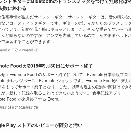
レントギターにBluetoothのトランスミッタをつけて無線化は
失敗に終わる
の住宅事情が生んだサイレントギター サイレントギターは、音の鳴らな
的なアコースティックギターです。ギターのボディがただのプラスチッ
なっていて、初めて見た時はギョッとしました。そんな構造ですから当
とんど鳴らないのですが、アンプを内蔵しているので、そのままヘッド
で練習することができます...
5年8月29日
2026年8月7日
rnote Food が2015年9月30日にサポート終了
せ：Evernote Food のサポート終了について - Evernote日本語版ブロ
note ナレッジベース | Evernote ショックです。Evernote Foodが、来月
0日をもってサポート終了となりました。以降も過去の記録の閲覧はでき
すが、新しく記録を取ることはできないようです。 食事記録アプリ
note Food が来月終了する Evern...
5年8月28日
2026年8月7日
gle Play ストアのレビューが随分と汚い