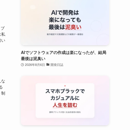
当ブ
は私
書い
AIでソフトウェアの作成は楽になったが、結局
最後は泥臭い
2026年8月6日
開発日誌
人な
る
ト制