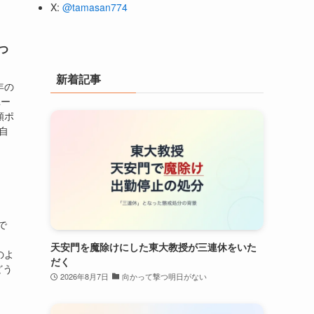
X:
@tamasan774
つ
新着記事
年の
ユー
額ポ
自
で
。
天安門を魔除けにした東大教授が三連休をいた
のよ
だく
どう
2026年8月7日
向かって撃つ明日がない