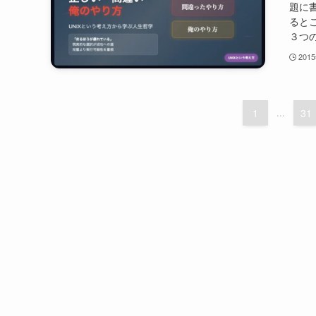
題に
ると
３つの
201
1
...
31