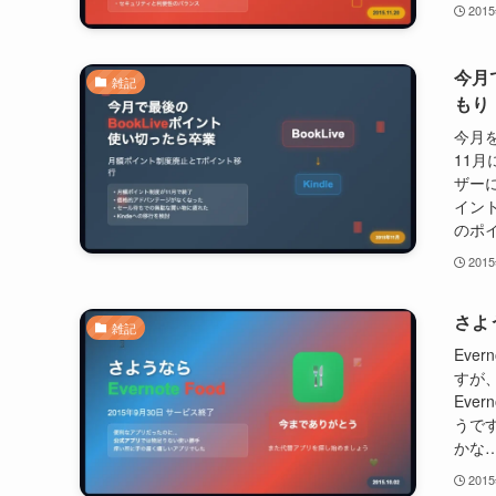
201
今月
雑記
もり
今月を
11
ザー
イン
のポイ
201
さよう
雑記
Eve
すが
Eve
うで
かな…
201