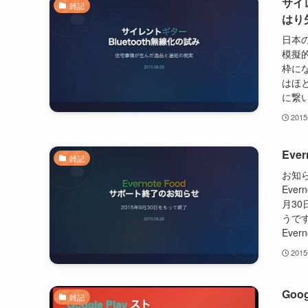
サイ
雑記
はり
日本
模擬
枠に
はほ
に繋い
201
Eve
雑記
お知ら
Ever
月3
うで
Ever
201
Goo
雑記