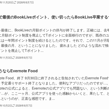
5年11月20日
2026年8月7日
で最後のBookLiveポイント、使い切ったらBookLive卒業する
最後に、BookLiveの月額ポイントの供与が終了します。正確には、去
月に月額ポイント制度を廃止してTポイントに全面移行のですが、既存の
には一年間ポイント制度を続けるとしたのです。それで、この11月が月
ト最後の月、ということになりました。 疲れました どのような流れで独
ントを廃止してTポイント...
5年11月3日
2026年8月7日
ならEvernote Food
rnote Food、終了 9月30日に終了されると告知されていたEvernote Food
、予定通りサポート終了となりました。便利なアプリだったのですが…
rnoteの公式によると、Evernoteの公式アプリでも問題ない、という判断
す…が、ここ一ヶ月、公式アプリを使った感触からいくと、果たして、
というのが、正直な感想です。ま...
5年10月2日
2026年8月7日