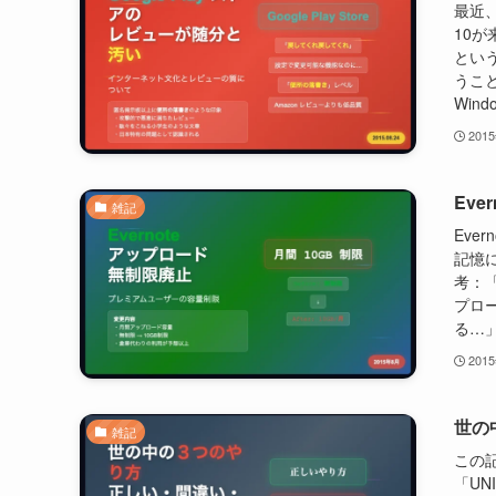
最近、
10
とい
うこと
Win
201
Eve
雑記
Eve
記憶
考：「
プロー
る…」
201
世の
雑記
この
「UN