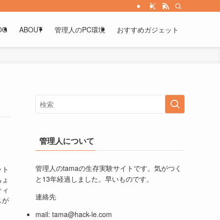
OG
ABOUT
管理人のPC環境
おすすめガジェット
管理人について
管理人のtamaの生存実験サイトです。気がつく
ット
と13年経過しました。早いものです。
ちょ
ティ
連絡先
スが
mail:
tama@hack-le.com