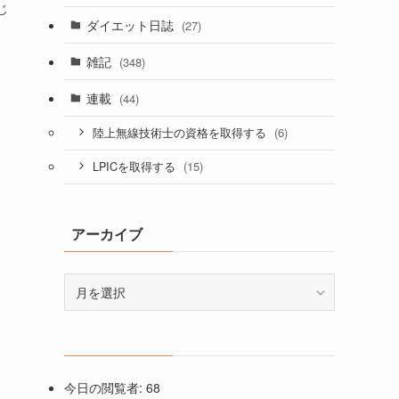
じ
ダイエット日誌
(27)
。
雑記
(348)
連載
(44)
(6)
陸上無線技術士の資格を取得する
(15)
LPICを取得する
アーカイブ
ア
ー
カ
イ
ブ
今日の閲覧者:
68