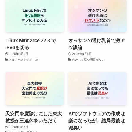
Linux Mint Xfce 22.3 で
オッサンの透け乳首で激ア
IPv6を切る
ツ議論
2026年8月9日
2026年8月8日
セルフホストのすゝめ
向かって撃つ明日がない
天安門を魔除けにした東大
AIでソフトウェアの作成は
教授が三連休をいただく
楽になったが、結局最後は
泥臭い
2026年8月7日