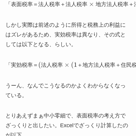
×
「
表
面
税
率
＝
法
人
税
率
＋
法
人
税
率
地
方
法
人
税
率
＋
しかし実際は前述のように所得と税務上の利益に
はズレがあるため、実効税率は異なり、その式と
しては以下となる、らしい。
(
×
(
1
「
実
効
税
率
＝
法
人
税
率
＋
地
方
法
人
税
率
＋
住
民
うーん、なんでこうなるのかよくわからなくなっ
ている。
とりあえずまぁ中小零細で、表面税率の考え方で
ざっくりと出したい。Excelでざっくり計算したの
が以下。