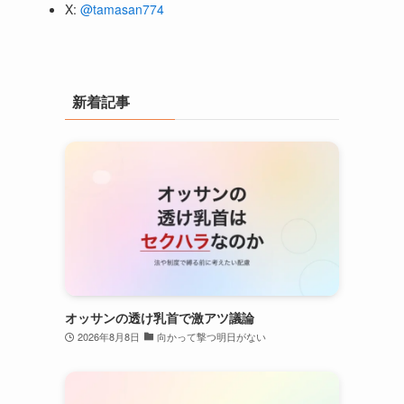
X:
@tamasan774
新着記事
オッサンの透け乳首で激アツ議論
2026年8月8日
向かって撃つ明日がない