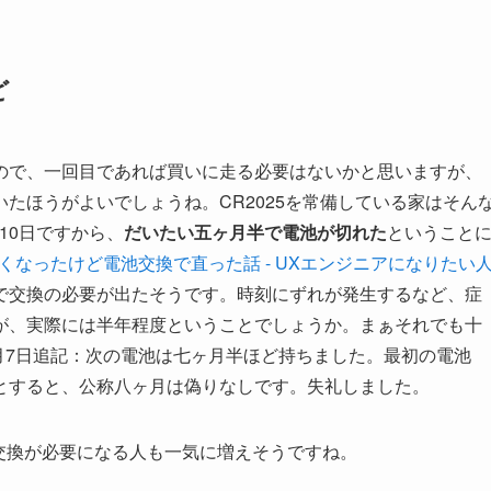
ど
ので、一回目であれば買いに走る必要はないかと思いますが、
たほうがよいでしょうね。CR2025を常備している家はそん
月10日ですから、
だいたい五ヶ月半で電池が切れた
ということ
ムが効かなくなったけど電池交換で直った話 - UXエンジニアになりたい
で交換の必要が出たそうです。時刻にずれが発生するなど、症
が、実際には半年程度ということでしょうか。まぁそれでも十
6月7日追記：次の電池は七ヶ月半ほど持ちました。最初の電池
とすると、公称八ヶ月は偽りなしです。失礼しました。
そろ交換が必要になる人も一気に増えそうですね。