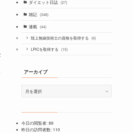
ダイエット日誌
(27)
雑記
(348)
連載
(44)
(6)
陸上無線技術士の資格を取得する
(15)
LPICを取得する
な
に
人
アーカイブ
ア
ー
カ
イ
ブ
今日の閲覧者:
89
昨日の訪問者数:
110