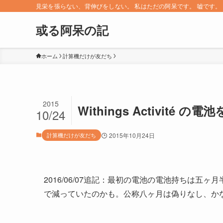
見栄を張らない、背伸びをしない。 私はただの阿呆です。 嘘です。 since 
或る阿呆の記
ホーム
計算機だけが友だち
2015
Withings Activi
10/24
計算機だけが友だち
2015年10月24日
2016/06/07追記：最初の電池の電池持ちは
で減っていたのかも。公称八ヶ月は偽りなし、か