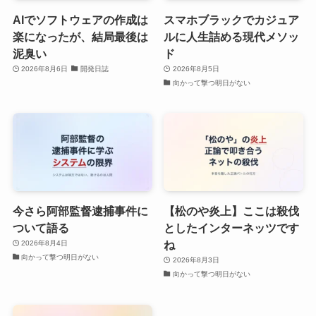
AIでソフトウェアの作成は
スマホブラックでカジュア
楽になったが、結局最後は
ルに人生詰める現代メソッ
泥臭い
ド
2026年8月6日
開発日誌
2026年8月5日
向かって撃つ明日がない
今さら阿部監督逮捕事件に
【松のや炎上】ここは殺伐
ついて語る
としたインターネッツです
ね
2026年8月4日
向かって撃つ明日がない
2026年8月3日
向かって撃つ明日がない