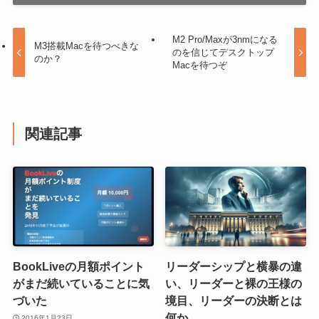
M2 Pro/Maxが3nmになる
M3搭載Macを待つべきな
のを信じてデスクトップ
のか？
Macを待つぞ
関連記事
BookLiveの月額ポイント
リーダーシップと横暴の違
がまだ続いていることに気
い、リーダーと裸の王様の
づいた
境目、リーダーの決断とは
何か
2016年1月23日