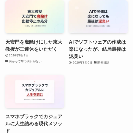
天安門を魔除けにした東大
AIでソフトウェアの作成は
教授が三連休をいただく
楽になったが、結局最後は
泥臭い
2026年8月7日
向かって撃つ明日がない
2026年8月6日
開発日誌
スマホブラックでカジュア
ルに人生詰める現代メソッ
ド