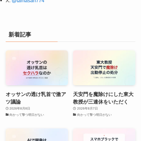
X:
@tamasan774
新着記事
オッサンの透け乳首で激ア
天安門を魔除けにした東大
ツ議論
教授が三連休をいただく
2026年8月8日
2026年8月7日
向かって撃つ明日がない
向かって撃つ明日がない