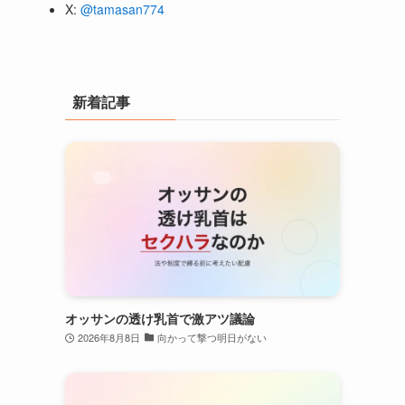
X:
@tamasan774
新着記事
オッサンの透け乳首で激アツ議論
2026年8月8日
向かって撃つ明日がない