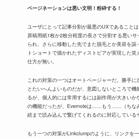
ページネーションは悪い文明！粉砕する！
ユーザにとって記事分割が最悪のUXであることは
原稿用紙1枚か2枚分程度の長さで分割する悪い
られ、さらに移動した先でまた脱毛とか美容を謳
トショートで描かれたディストピアが実現した笑え
仕方が無い。
これの対策の一つはオートページャーだ。勝手に
とたいへんよいものだが、意図しないところで機
るが、個人的には常用するには副作用が大きいかなと
の機能だったが、Evernoteは……もう……（ちな
続まで読み込んで繋げてくれるのに対応している
もう一つの対策がLinkclumpのように、リン