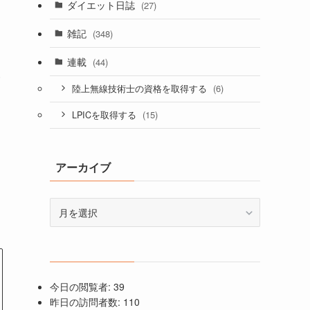
ダイエット日誌
(27)
雑記
(348)
連載
(44)
い
(6)
陸上無線技術士の資格を取得する
(15)
LPICを取得する
る
アーカイブ
ア
ー
カ
イ
ブ
今日の閲覧者:
39
昨日の訪問者数:
110