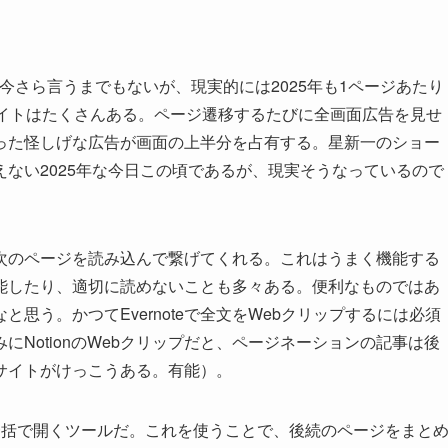
今さら言うまでもないが、現実的には2025年も1ページあたり
サイトはたくさんある。ページ遷移するたびに全画面広告を見せ
った怪しげな広告が画面の上半分を占有する。星新一のショー
ない2025年な今日この頃であるが、現実そうなっているので
次のページを読み込んで繋げてくれる。これはうまく機能する
能したり、適切に読めないことも多々ある。便利なものではあ
思う。かつてEvernoteで全文をWebクリップするには必須
みにNotionのWebクリップだと、ページネーションの記事は後
サイトがけっこうある。有能）。
クを一括で開くツールだ。これを使うことで、後続のページをまと