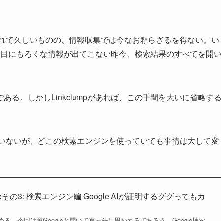
叫ばれて久しいものの、情報収集では今なお頼らざるを得ない。い
ジ目にもろくな情報が出てこない昨今、検索結果のすべてを開
る。しかしLinkclumpがあれば、この手間を大いに省略す
っていないが、どこの検索エンジンを使っていても事情は大して変
eその3: 検索エンジン編 Google AIが証明するググってもカ
る。今回は脱Googleと聞いて真っ先に思われるであろう、Google検索