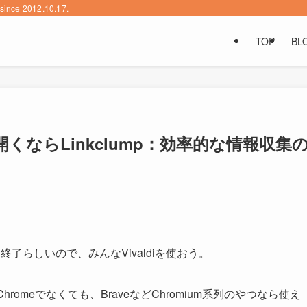
2012.10.17.
TOP
BL
ならLinkclump：効率的な情報収集
終了らしいので、みんなVivaldiを使おう。
Chromeでなくても、BraveなどChromium系列のやつなら使え