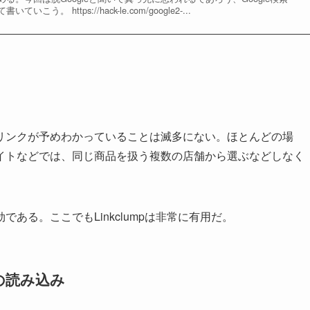
。 https://hack-le.com/google2-...
リンクが予めわかっていることは滅多にない。ほとんどの場
イトなどでは、同じ商品を扱う複数の店舗から選ぶなどしなく
ある。ここでもLinkclumpは非常に有用だ。
の読み込み