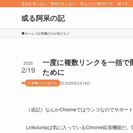
見栄を張らない、背伸びをしない。 私はただの阿呆です。 嘘です。 since 
或る阿呆の記
ホーム
計算機だけが友だち
一度に複数リンクを一括で開く
2025
2/19
ために
計算機だけが友だち
2025年2月19日
（追記）なんかChromeではウンコなのでサポート
Linkclumpは気に入っているChrome拡張機能だ。