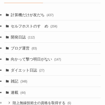
計算機だけが友だち
(437)
セルフホストのすゝめ
(204)
開発日誌
(112)
ブログ運営
(83)
向かって撃つ明日がない
(147)
ダイエット日誌
(27)
雑記
(348)
連載
(44)
陸上無線技術士の資格を取得する
(6)