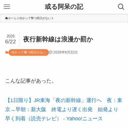
或る阿呆の記
ホーム
向かって撃つ明日がない
2026
夜行新幹線は浪漫か罰か
6/22
2026年6月22日
向かって撃つ明日がない
こんな記事があった。
【1日限り】JR東海「夜の新幹線」運行へ 夜：東
京→早朝：新大阪 終電より遅く出発 始発より
早く到着（読売テレビ） - Yahoo!ニュース