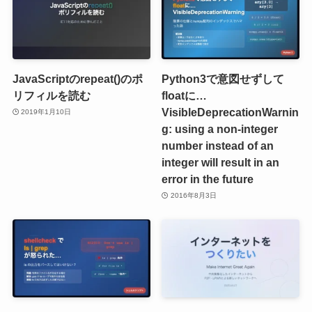
JavaScriptのrepeat()のポ
Python3で意図せずして
リフィルを読む
floatに…
VisibleDeprecationWarnin
2019年1月10日
g: using a non-integer
number instead of an
integer will result in an
error in the future
2016年8月3日