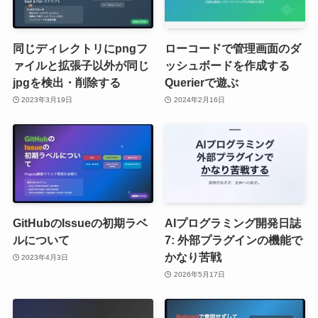
同じディレクトリにpngフ
ローコードで管理画面のダ
ァイルと拡張子以外が同じ
ッシュボードを作成する
jpgを検出・削除する
Querierで遊ぶ
2023年3月19日
2024年2月16日
GitHubのIssueの初期ラベ
AIプログラミング開発日誌
ルについて
7: 外部プラグインの機能で
かなり苦戦
2023年4月3日
2026年5月17日