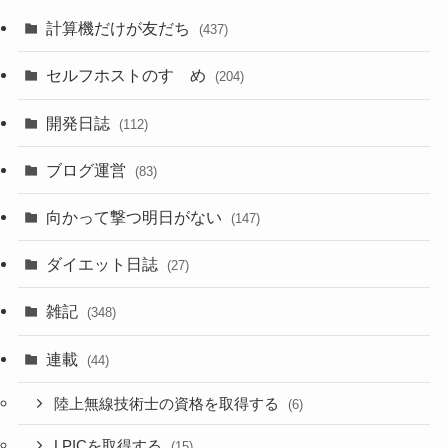
計算機だけが友だち
(437)
セルフホストのすゝめ
(204)
開発日誌
(112)
ブログ運営
(83)
向かって撃つ明日がない
(147)
ダイエット日誌
(27)
雑記
(348)
連載
(44)
陸上無線技術士の資格を取得する
(6)
LPICを取得する
(15)