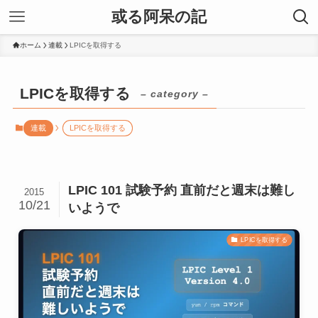
或る阿呆の記
ホーム
連載
LPICを取得する
LPICを取得する
– category –
連載
LPICを取得する
LPIC 101 試験予約 直前だと週末は難し
2015
10/21
いようで
LPICを取得する