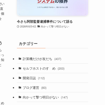
使い
正直
く個
を
今さら阿部監督逮捕事件について語る
2026年8月4日
向かって撃つ明日がない
う
カテゴリー
も
きっ
計算機だけが友だち
(437)
う知
と
セルフホストのすゝめ
(203)
開発日誌
(112)
ブログ運営
(83)
向かって撃つ明日がない
(147)
とめ