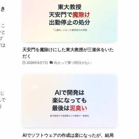
とき
ここ
かと
プ
では
天安門を魔除けにした東大教授が三連休をいた
だく
2026年8月7日
向かって撃つ明日がない
感じ
んで
り
AIでソフトウェアの作成は楽になったが、結局