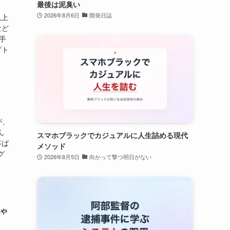
最後は泥臭い
2026年8月6日
開発日誌
以上
など
手
プト
が、
ん
スマホブラックでカジュアルに人生詰める現代
事ば
メソッド
グ
2026年8月5日
向かって撃つ明日がない
ちゃ