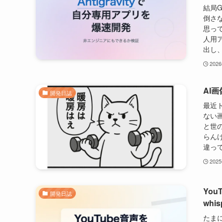
結局G
倒さな
思っ
人用
出し、
202
AI
開発日誌
最近
ない
と世
らんけ
違って
202
You
開発日誌
whis
たま