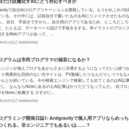
目だけ誤魔化すAIにどう対応すべきか
igravityで自分向けのアプリケーションを開発している。もうかれこれ10
ている。その中には、以前自分で書いたものをAIにリメイクさせたもの
る。 自分、手抜きですから… 自分用のアプリであるため、ところどころ
だ。たとえば、データベース設計で手抜きをする。AIイラストのプロン
するWebアプリがあって、...
6年3月12日
2026年8月8日
プログラムは市民プログラマの福音になるか？
エンジンが個人ブログをあからさまに冷遇するようになってだいぶ経つ
より商業的な目的のない当サイトは、PV激減したりなんだりしつつもな
かんとか続いている。今や検索エンジンで検索しても出てくるのはAI記
し、なんならNoteにあるのもAI記事ばかりだどうなってんだ。 自ブロ
をNoteに転載する さすがに...
6年2月27日
2026年8月8日
ログラミング開発日誌1: Antigravityで個人用アプリならめっ
つくれる。非エンジニアでもあるいは……？