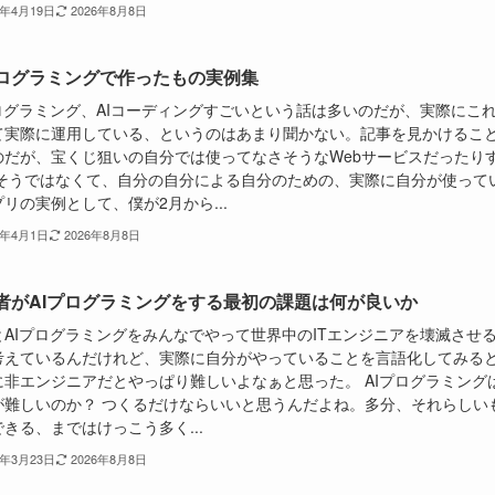
6年4月19日
2026年8月8日
プログラミングで作ったもの実例集
プログラミング、AIコーディングすごいという話は多いのだが、実際にこ
て実際に運用している、というのはあまり聞かない。記事を見かけるこ
のだが、宝くじ狙いの自分では使ってなさそうなWebサービスだったり
 そうではなくて、自分の自分による自分のための、実際に自分が使って
リの実例として、僕が2月から...
6年4月1日
2026年8月8日
者がAIプログラミングをする最初の課題は何が良いか
とAIプログラミングをみんなでやって世界中のITエンジニアを壊滅させ
考えているんだけれど、実際に自分がやっていることを言語化してみる
に非エンジニアだとやっぱり難しいよなぁと思った。 AIプログラミング
が難しいのか？ つくるだけならいいと思うんだよね。多分、それらしい
きる、まではけっこう多く...
6年3月23日
2026年8月8日