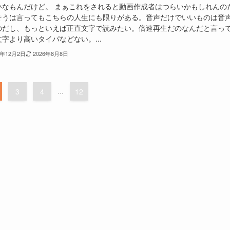
いなもんだけど。 まぁこれをされると動画作成者はつらいかもしれんの
そうは言ってもこちらの人生にも限りがある。音声だけでいいものは音
のだし、もっといえば正直文字で読みたい。倍速再生だのなんだと言っ
字より高いタイパなどない。...
5年12月2日
2026年8月8日
3
4
...
12