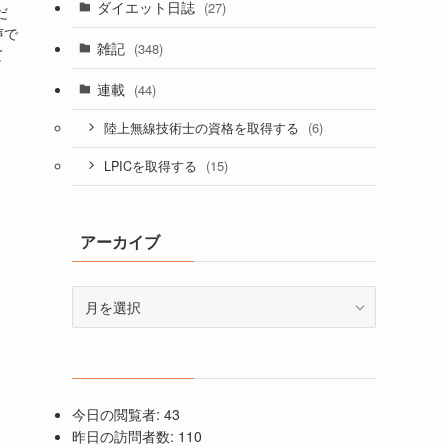
ダイエット日誌
(27)
だ
声で
雑記
(348)
て
連載
(44)
(6)
陸上無線技術士の資格を取得する
(15)
LPICを取得する
アーカイブ
ア
ー
カ
イ
ブ
今日の閲覧者:
43
昨日の訪問者数:
110