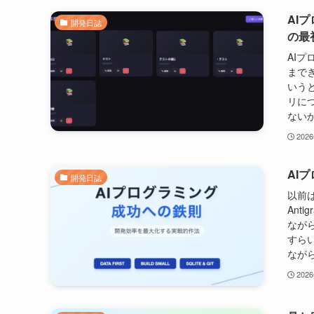
AIプ
開発日誌
の最
AI
まで
いう
リに
ないか
202
AI
開発日誌
以前は
Ant
なが
すら
ながら
202