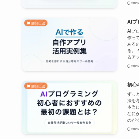
202
AI
開発日誌
AI
作っ
ある
る。
るアプ
202
初心
開発日誌
ずっ
法を
本当
なに
のがで
202