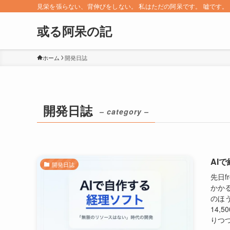
見栄を張らない、背伸びをしない。 私はただの阿呆です。 嘘です。 since 
或る阿呆の記
ホーム
開発日誌
開発日誌
– category –
AI
開発日誌
先日f
かかる
のほ
14,
りつつ