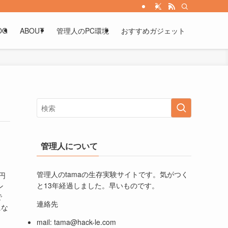
OG
ABOUT
管理人のPC環境
おすすめガジェット
管理人について
管理人のtamaの生存実験サイトです。気がつく
円
と13年経過しました。早いものです。
ン
で
連絡先
にな
mail:
tama@hack-le.com