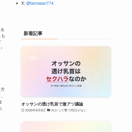
X:
@tamasan774
れを
新着記事
とも
す
い
る方
と、
は
オッサンの透け乳首で激アツ議論
も
2026年8月8日
向かって撃つ明日がない