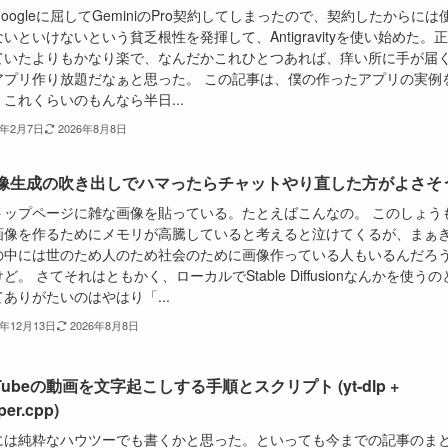
oogleに屈してGeminiのPro契約してしまったので、契約したからには
いといけないという貧乏根性を発揮して、Antigravityを使い始めた。
ていたよりもかなり楽で、なんだかこれひとつあれば、痒い所に手が届
アプリ作り放題だなぁと思った。 この記事は、僕の作ったアプリの実例
これくらいのもんなら半日...
6年2月7日
2026年8月8日
画像生成の吹き出しでハマったらチャットやり直した方がよさそ
トップページに雑な画像を貼っている。たとえばこんなの。 このしょう
画像を作るためにメモリが高騰していると考えると泣けてくるが、まぁ
の中には世のため人のため社会のために画像作っている人もいるんだろ
ど。 さてそれはともかく、ローカルでStable Diffusionなんかを使うの
ありがたいのはやはり「...
5年12月13日
2026年8月8日
Tubeの動画を文字起こしする手順とスクリプト (yt-dlp +
per.cpp)
には純粋なハウツーでも書くかと思った。といっても今までの記事のま