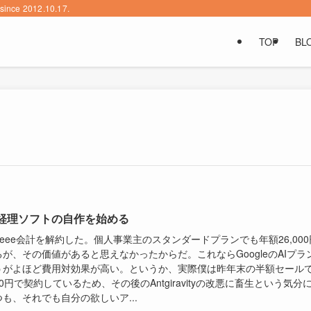
2012.10.17.
TOP
BL
で経理ソフトの自作を始める
reee会計を解約した。個人事業主のスタンダードプランでも年額26,000
が、その価値があると思えなかったからだ。これならGoogleのAIプラ
うがよほど費用対効果が高い。というか、実際僕は昨年末の半額セール
500円で契約しているため、その後のAntgiravityの改悪に畜生という気分
も、それでも自分の欲しいア...