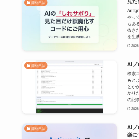
見た
開発日誌
Ant
やっ
もあ
抜き
を生成
202
AI
開発日誌
検索
もと
とか
かりだ
の記事
202
AIプ
開発日誌
楽に