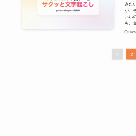
みた
が、
いい
も、文
202
1
2