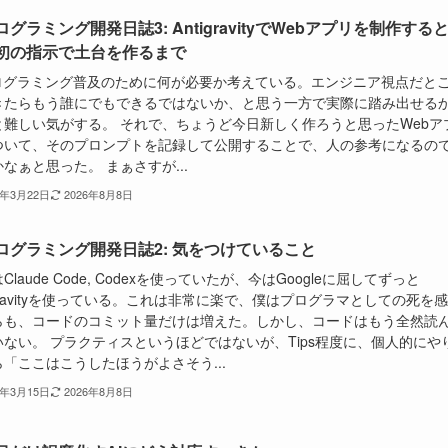
ログラミング開発日誌3: AntigravityでWebアプリを制作する
初の指示で土台を作るまで
プログラミング普及のために何が必要か考えている。エンジニア視点だと
きたらもう誰にでもできるではないか、と思う一方で実際に踏み出せる
と難しい気がする。 それで、ちょうど今日新しく作ろうと思ったWebア
ついて、そのプロンプトを記録して公開することで、人の参考になるの
なぁと思った。 まぁさすが...
6年3月22日
2026年8月8日
プログラミング開発日誌2: 気をつけていること
Claude Code, Codexを使っていたが、今はGoogleに屈してずっと
igravityを使っている。これは非常に楽で、僕はプログラマとしての死を
らも、コードのコミット量だけは増えた。しかし、コードはもう全然読
いない。 プラクティスというほどではないが、Tips程度に、個人的にや
「ここはこうしたほうがよさそう...
6年3月15日
2026年8月8日