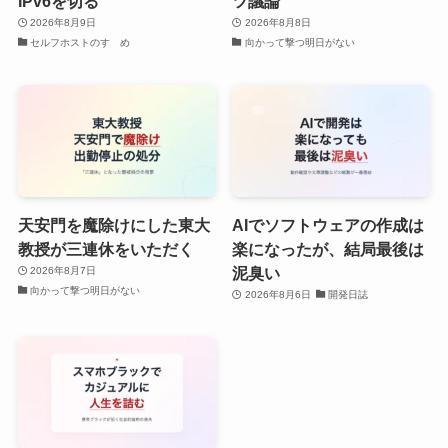
IPv6を切る
ツ議論
2026年8月9日
2026年8月8日
セルフホストのすゝめ
向かって撃つ明日がない
天安門を魔除けにした東大
AIでソフトウェアの作成は
教授が三連休をいただく
楽になったが、結局最後は
泥臭い
2026年8月7日
向かって撃つ明日がない
2026年8月6日
開発日誌