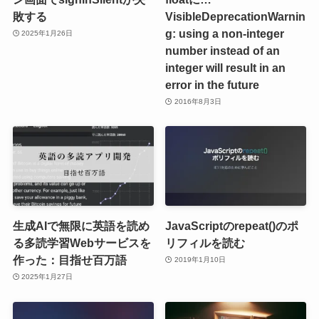
敗する
VisibleDeprecationWarnin
g: using a non-integer
2025年1月26日
number instead of an
integer will result in an
error in the future
2016年8月3日
生成AIで無限に英語を読め
JavaScriptのrepeat()のポ
る多読学習Webサービスを
リフィルを読む
作った：目指せ百万語
2019年1月10日
2025年1月27日