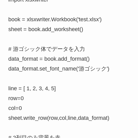
book = xlsxwriter.Workbook('test.xlsx')

sheet = book.add_worksheet()

# 游ゴシック体でデータを入力

data_format = book.add_format()

data_format.set_font_name('游ゴシック')

line = [ 1, 2, 3, 4, 5]

row=0

col=0

sheet.write_row(row,col,line,data_format)

# 2列目のみ背景を赤
