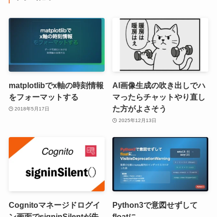
matplotlibでx軸の時刻情報
AI画像生成の吹き出しでハ
をフォーマットする
マったらチャットやり直し
た方がよさそう
2018年5月17日
2025年12月13日
Cognitoマネージドログイ
Python3で意図せずして
ン画面でsigninSilentが失
floatに…