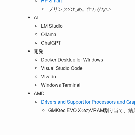
HP Smart
プリンタのため。仕方がない
AI
LM Studio
Ollama
ChatGPT
開発
Docker Desktop for Windows
Visual Studio Code
Vivado
Windows Terminal
AMD
Drivers and Support for Processors and Gra
GMKtec EVO X-2のVRAM割り当