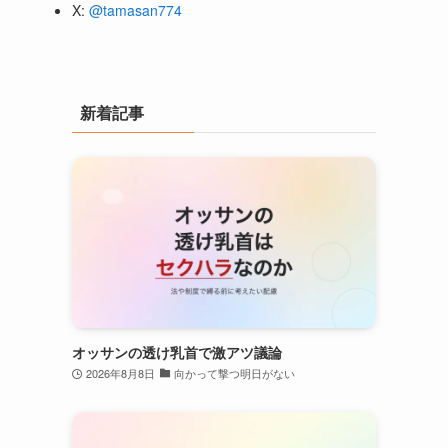
X:
@tamasan774
新着記事
オッサンの透け乳首で激アツ議論
2026年8月8日
向かって撃つ明日がない