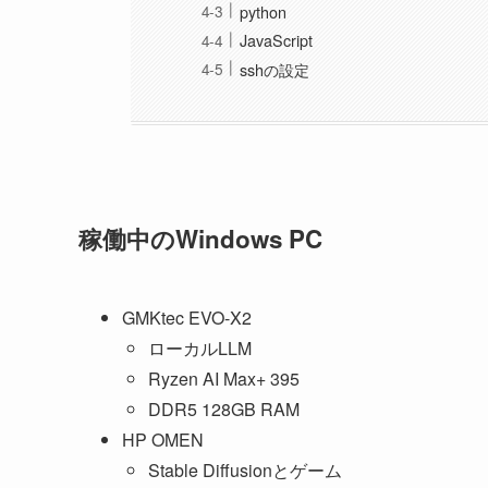
python
JavaScript
sshの設定
稼働中のWindows PC
GMKtec EVO-X2
ローカルLLM
Ryzen AI Max+ 395
DDR5 128GB RAM
HP OMEN
Stable Diffusionとゲーム