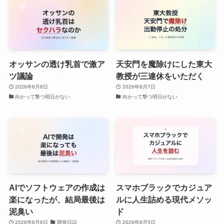
オッサンの透け乳首で激ア
天安門を魔除けにした東大
ツ議論
教授が三連休をいただく
2026年8月8日
2026年8月7日
向かって撃つ明日がない
向かって撃つ明日がない
AIでソフトウェアの作成は
スマホブラックでカジュア
楽になったが、結局最後は
ルに人生詰める現代メソッ
泥臭い
ド
2026年8月6日
開発日誌
2026年8月5日