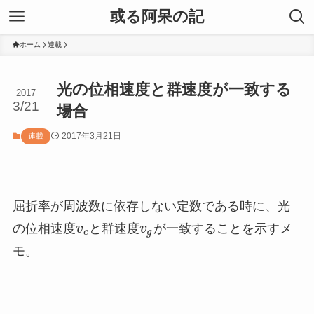
或る阿呆の記
ホーム
連載
光の位相速度と群速度が一致する
2017
3/21
場合
2017年3月21日
連載
屈折率が周波数に依存しない定数である時に、光
の位相速度
v
と群速度
v
が一致することを示すメ
c
g
モ。