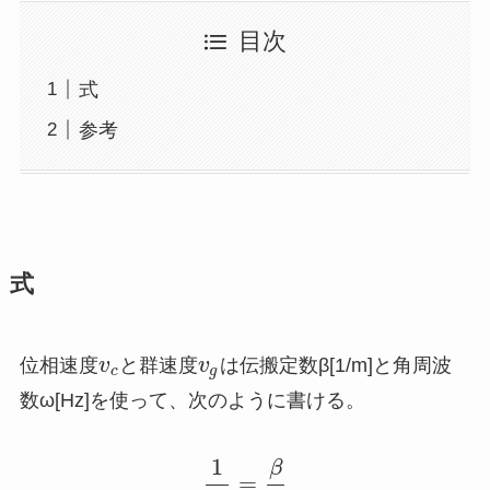
目次
式
参考
式
位相速度
v
と群速度
v
は伝搬定数β[1/m]と角周波
c
g
数ω[Hz]を使って、次のように書ける。
1
β
=