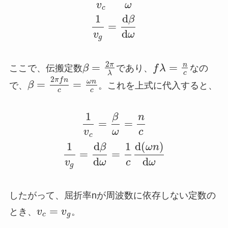
v
ω
c
1
d
β
=
d
v
ω
g
2
=
=
π
n
ここで、伝搬定数
β
であり、
f
λ
なの
c
λ
2
π
f
n
=
=
ω
n
で、
β
。これを上式に代入すると、
c
c
1
β
n
=
=
v
ω
c
c
d
(
)
1
d
1
ω
n
β
=
=
d
d
v
ω
c
ω
g
したがって、屈折率nが周波数に依存しない定数の
=
とき、
v
v
。
c
g