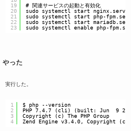
19
# 関連サービスの起動と有効化
20
sudo systemctl start nginx.servi
21
sudo systemctl start php-fpm.ser
22
sudo systemctl start mariadb.ser
23
sudo systemctl enable php-fpm.se
やった
実行した。
1
$ php --version
2
PHP 7.4.7 (cli) (built: Jun  9 20
3
Copyright (c) The PHP Group
4
Zend Engine v3.4.0, Copyright (c)