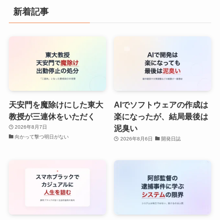
新着記事
天安門を魔除けにした東大
AIでソフトウェアの作成は
教授が三連休をいただく
楽になったが、結局最後は
泥臭い
2026年8月7日
向かって撃つ明日がない
2026年8月6日
開発日誌