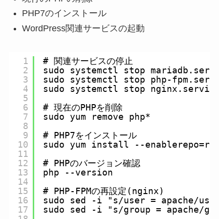
PHP7のインストール
WordPress関連サービスの起動
1
# 関連サービスの停止
2
sudo systemctl stop mariadb.serv
3
sudo systemctl stop php-fpm.serv
4
sudo systemctl stop nginx.servic
5
6
# 現在のPHPを削除
7
sudo yum remove php*
8
9
# PHP7をインストール
10
sudo yum install --enablerepo=re
11
12
# PHPのバージョン確認
13
php --version
14
15
# PHP-FPMの再設定(nginx)
16
sudo sed -i "s/user = apache/use
17
sudo sed -i "s/group = apache/gr
18