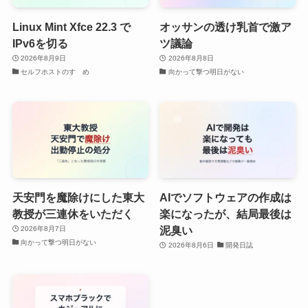
Linux Mint Xfce 22.3 で
オッサンの透け乳首で激ア
IPv6を切る
ツ議論
2026年8月9日
2026年8月8日
セルフホストのすゝめ
向かって撃つ明日がない
天安門を魔除けにした東大
AIでソフトウェアの作成は
教授が三連休をいただく
楽になったが、結局最後は
泥臭い
2026年8月7日
向かって撃つ明日がない
2026年8月6日
開発日誌