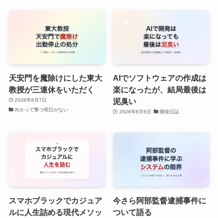
天安門を魔除けにした東大
AIでソフトウェアの作成は
教授が三連休をいただく
楽になったが、結局最後は
泥臭い
2026年8月7日
向かって撃つ明日がない
2026年8月6日
開発日誌
スマホブラックでカジュア
今さら阿部監督逮捕事件に
ルに人生詰める現代メソッ
ついて語る