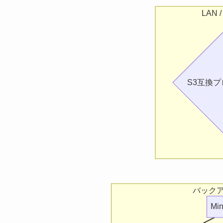
LAN
S3互換プロ
バック
Min