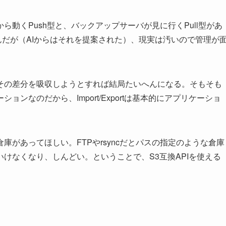
動くPush型と、バックアップサーバが見に行くPull型があ
いんだが（AIからはそれを提案された）、現実は汚いので管理が
その差分を吸収しようとすれば結局たいへんになる。そもそも
ンなのだから、Import/Exportは基本的にアプリケーショ
があってほしい。FTPやrsyncだとパスの指定のような倉庫
けなくなり、しんどい。ということで、S3互換APIを使える