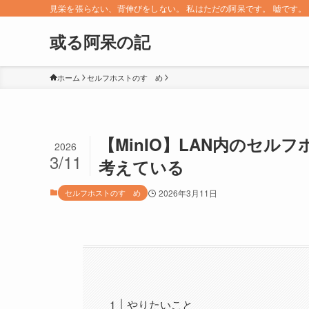
見栄を張らない、背伸びをしない。 私はただの阿呆です。 嘘です。 since 
或る阿呆の記
ホーム
セルフホストのすゝめ
【MinIO】LAN内のセ
2026
3/11
考えている
セルフホストのすゝめ
2026年3月11日
やりたいこと