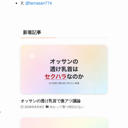
X:
@tamasan774
新着記事
オッサンの透け乳首で激アツ議論
2026年8月8日
向かって撃つ明日がない
プ
ま