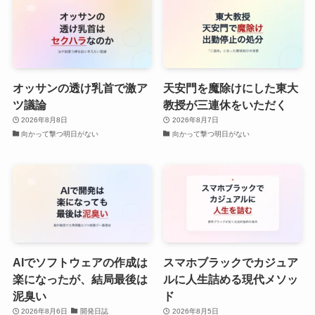
オッサンの透け乳首で激ア
天安門を魔除けにした東大
ツ議論
教授が三連休をいただく
2026年8月8日
2026年8月7日
向かって撃つ明日がない
向かって撃つ明日がない
AIでソフトウェアの作成は
スマホブラックでカジュア
楽になったが、結局最後は
ルに人生詰める現代メソッ
泥臭い
ド
2026年8月6日
開発日誌
2026年8月5日