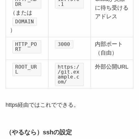
DR
.1
に待ち受ける
（または
アドレス
DOMAIN
）
内部ポート
HTTP_PO
3000
RT
（自由）
外部公開URL
ROOT_UR
https:/
L
/git.ex
ample.c
om/
https経由ではこれでできる。
（やるなら）sshの設定