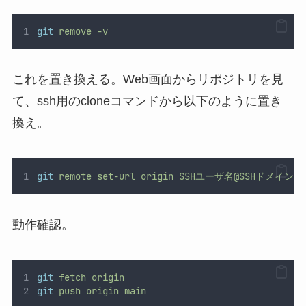
git
remove
-v
これを置き換える。Web画面からリポジトリを見
て、ssh用のcloneコマンドから以下のように置き
換え。
git
remote
set-url
origin
SSHユーザ名@SSHドメイン:use
動作確認。
git
fetch
origin
git
push
origin
main