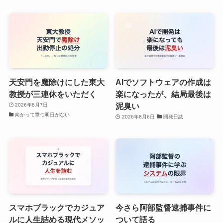
天安門を魔除けにした東大
AIでソフトウェアの作成は
教授が三連休をいただく
楽になったが、結局最後は
泥臭い
2026年8月7日
向かって撃つ明日がない
2026年8月6日
開発日誌
スマホブラックでカジュア
今さら阿部監督逮捕事件に
ルに人生詰める現代メソッ
ついて語る