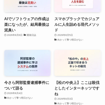
AIでソフトウェアの作成は
スマホブラックでカジュア
楽になったが、結局最後は
ルに人生詰める現代メソッ
泥臭い
ド
2026年8月6日
開発日誌
2026年8月5日
向かって撃つ明日がない
今さら阿部監督逮捕事件に
【松のや炎上】ここは殺伐
ついて語る
としたインターネッツです
ね
2026年8月4日
向かって撃つ明日がない
2026年8月3日
向かって撃つ明日がない