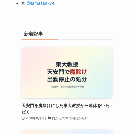
X:
@tamasan774
新着記事
天安門を魔除けにした東大教授が三連休をいた
だく
2026年8月7日
向かって撃つ明日がない