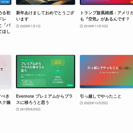
める初
新年あけましておめでとうござ
トランプ旋風雑感：アメリ
ドレ
います
も『空気』があるんです？
と「パ
2023年1月1日
2016年11月10日
てほし
すべき
Evernote プレミアムからプラ
引っ越しでやったこと
スク煽
スに移ろうと思う
2022年10月25日
2015年6月6日