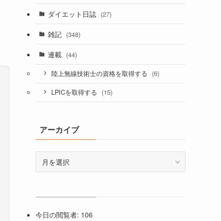
ダイエット日誌
(27)
雑記
(348)
連載
(44)
(6)
陸上無線技術士の資格を取得する
(15)
LPICを取得する
アーカイブ
ア
ー
カ
イ
ブ
今日の閲覧者:
106