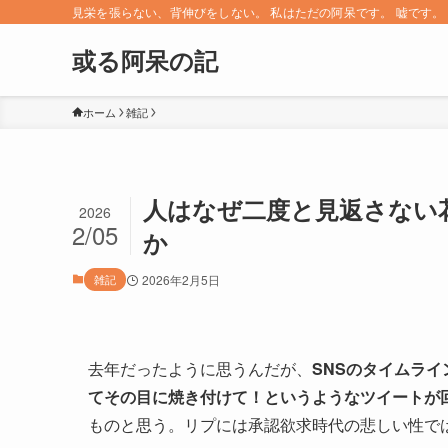
見栄を張らない、背伸びをしない。 私はただの阿呆です。 嘘です。 since 
或る阿呆の記
ホーム
雑記
人はなぜ二度と見返さない
2026
2/05
か
雑記
2026年2月5日
去年だったように思うんだが、
SNSのタイムラ
てその目に焼き付けて！というようなツイートが
ものと思う。リプには承認欲求時代の悲しい性で