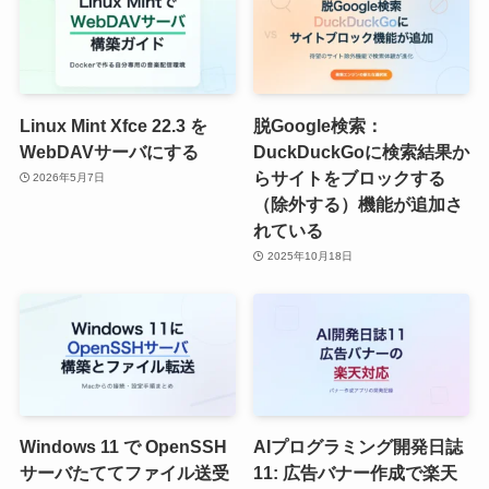
Linux Mint Xfce 22.3 を
脱Google検索：
WebDAVサーバにする
DuckDuckGoに検索結果か
らサイトをブロックする
2026年5月7日
（除外する）機能が追加さ
れている
2025年10月18日
Windows 11 で OpenSSH
AIプログラミング開発日誌
サーバたててファイル送受
11: 広告バナー作成で楽天