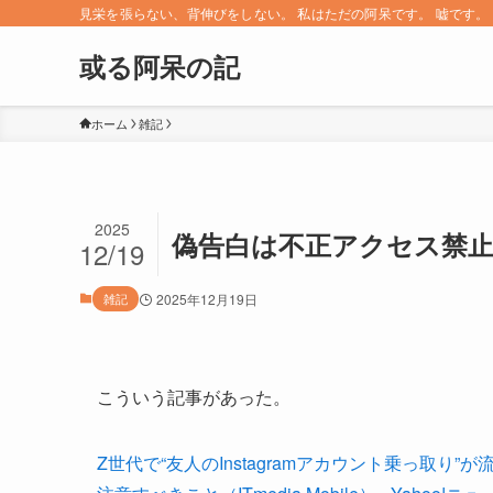
見栄を張らない、背伸びをしない。 私はただの阿呆です。 嘘です。 since 
或る阿呆の記
ホーム
雑記
2025
偽告白は不正アクセス禁
12/19
雑記
2025年12月19日
こういう記事があった。
Z世代で“友人のInstagramアカウント乗っ取