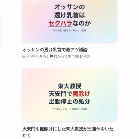
オッサンの透け乳首で激アツ議論
2026年8月8日
向かって撃つ明日がない
天安門を魔除けにした東大教授が三連休をいた
だく