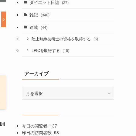
ダイエット日誌
(27)
雑記
(348)
連載
(44)
(6)
陸上無線技術士の資格を取得する
(15)
LPICを取得する
アーカイブ
ア
ー
カ
イ
ブ
、
利用
今日の閲覧者:
137
昨日の訪問者数:
93