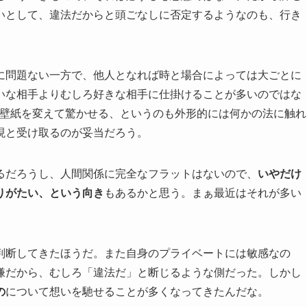
いとして、違法だからと頭ごなしに否定するようなのも、行き
に問題ない一方で、他人となれば時と場合によっては大ごとに
いな相手よりむしろ好きな相手に仕掛けることが多いのではな
の壁紙を変えて驚かせる、というのも外形的には何かの法に触れ
現と受け取るのが妥当だろう。
るだろうし、人間関係に完全なフラットはないので、
いやだけ
りがたい、という向き
もあるかと思う。まぁ最近はそれが多い
判断してきたほうだ。また自身のプライベートには敏感なの
嫌だから、むしろ「違法だ」と断じるような側だった。しかし
の
について想いを馳せることが多くなってきたんだな。