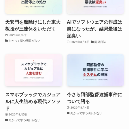
天安門を魔除けにした東大
AIでソフトウェアの作成は
教授が三連休をいただく
楽になったが、結局最後は
泥臭い
2026年8月7日
向かって撃つ明日がない
2026年8月6日
開発日誌
スマホブラックでカジュア
今さら阿部監督逮捕事件に
ルに人生詰める現代メソッ
ついて語る
ド
2026年8月4日
向かって撃つ明日がない
2026年8月5日
向かって撃つ明日がない