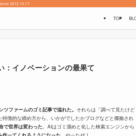
2012.10.17.
TOP
BL
ない：イノベーションの最果て
ンツファームのゴミ記事で溢れた。
それらは「調べて見たけど
た特徴的な締め方から、いかがでしたかブログなどと揶揄され
革命で世界は変わった
。AIはゴミ溜めと化した検索エンジンから
を作ってくれるようになった
。やったぜ！