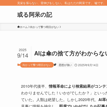
見栄を張らない、背伸びをしない。 私はただの阿呆です。 嘘です。 since 
或る阿呆の記
ホーム
向かって撃つ明日がない
2025
AIは傘の捨て方がわから
9/14
向かって撃つ明日がない
思想が強い
2025年9月14日
2010年代後半、
情報革命により検索結果がコンテ
わかりませんでした！いかがでしたか？」といっ
ていた。人類は絶望した。しかし2020年代、
AI
見事に情報を抽出し、
即席でいかがでしたか記事