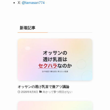
X:
@tamasan774
新着記事
オッサンの透け乳首で激アツ議論
2026年8月8日
向かって撃つ明日がない