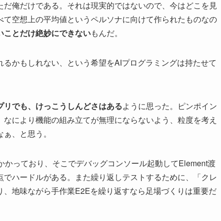
ただ俺だけである。それは現実的ではないので、今はどこを見
べて空想上の平均値というペルソナに向けて作られたものなの
いことだけ絶妙にできない
もんだ。
れるかもしれない、という希望をAIプログラミングは持たせて
プリでも、けっこうしんどさはある
ように思った。ピンポイン
、なにより機能の組み立てが無理にならないよう、粒度を考え
なぁ、と思う。
かかっており、そこでデバッグコンソール起動してElement渡
点でハードルがある。また繰り返しテストするために、「クレ
り、地味ながら手作業E2Eを繰り返すなら足場づくりは重要だ