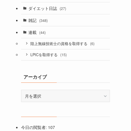
ダイエット日誌
(27)
雑記
(348)
連載
(44)
(6)
陸上無線技術士の資格を取得する
(15)
LPICを取得する
アーカイブ
ア
ー
カ
イ
ブ
今日の閲覧者:
107