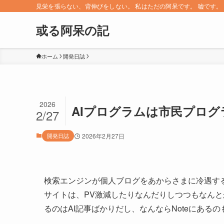
見栄を張らない、背伸びをしない。 私はただの阿呆です。 嘘です。 since 
或る阿呆の記
ホーム
開発日誌
2026
AIプログラムは市民プロ
2/27
開発日誌
2026年2月27日
検索エンジンが個人ブログをあからさまに冷遇す
サイトは、PV激減したりなんだりしつつもなん
るのはAI記事ばかりだし、なんならNoteにある