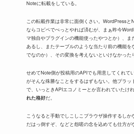
Noteに転載をしている。
この転載作業は非常に面倒くさい。WordPress
ならコピペでぺっとやれば済むが、まぁ昨今Word
マ独自やプラグインの機能使ったやつとか）、ま
あるし、またテーブルのような当たり前の機能をな
でなのか）、その変換を考えないといけなかった
せめてNote側が投稿用のAPIでも用意してくれ
がそんな殊勝なことをするはずもない。他プラット
で、いっときAPIエコノミーとか言われていたけ
れた格好
だ。
こうなると手動でしこしこブラウザ操作するしか
だはっ倒すぞ、などと怨嗟の念を込めても仕方がな