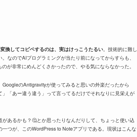
の仕様に変換してコピペするのは、実はけっこうたるい
。技術的に難
い。なのでAIプログラミングが当たり前になってからすらも、
のものが非常にめんどくさかったので、やる気にならなかった。
gleのAntigravityが使ってみると思いの外楽だったから
て」「あー違う違う」って言ってるだけでそれなりに見栄えが
道があるかも？🤔とか思ったりなんだりして、ちょっと使い込
、このWordPress to Noteアプリである。現状はこんな