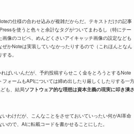
とNoteの仕様の合わせ込みが複雑だからだ。テキストだけの記事
Pressを使うと色々と余計なタグがついてまわるし（特にテー
た画像のコピペ、めんどくさいアイキャッチ画像の設定なども
ぜかNoteは実装していなかったりするので（これほんとなん
りする。
ていればいいんだが、予約投稿すらせこく金をとろうとするNote
フォームもAPIについては締め出したり厳しくしたりする一
れども、結局
ソフトウェア的な理想は資本主義の現実に叩き潰
ないわけだが、こんなことをさせておいていったい何がAI革命
いので、AIに転載コードを書かせることにした。